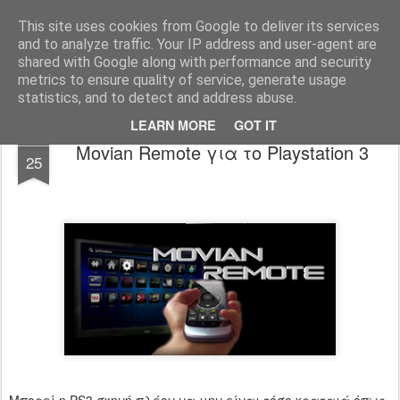
www.psjailbreak.gr
Καλωσήρθατε στο No1 site για τις κονσόλες Playstation στην Ελλάδα
This site uses cookies from Google to deliver its services
and to analyze traffic. Your IP address and user-agent are
Pages
shared with Google along with performance and security
metrics to ensure quality of service, generate usage
statistics, and to detect and address abuse.
LEARN MORE
GOT IT
SEP
Movian Remote για το Playstation 3
25