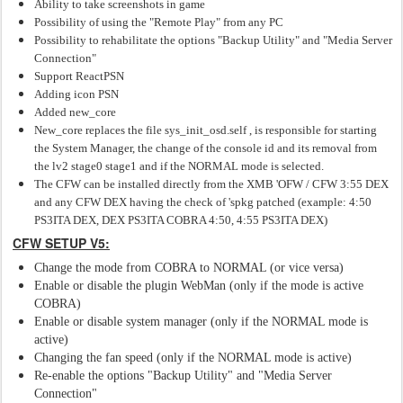
Ability to take screenshots in game
Possibility of using the "Remote Play" from any PC
Possibility to rehabilitate the options "Backup Utility" and "Media Server
Connection"
Support ReactPSN
Adding icon PSN
Added new_core
New_core replaces the file sys_init_osd.self , is responsible for starting
the System Manager, the change of the console id and its removal from
the lv2 stage0 stage1 and if the NORMAL mode is selected.
The CFW can be installed directly from the XMB 'OFW / CFW 3:55 DEX
and any CFW DEX having the check of 'spkg patched (example: 4:50
PS3ITA DEX, DEX PS3ITA COBRA 4:50, 4:55 PS3ITA DEX)
CFW SETUP V5:
Change the mode from COBRA to NORMAL (or vice versa)
Enable or disable the plugin WebMan (only if the mode is active
COBRA)
Enable or disable system manager (only if the NORMAL mode is
active)
Changing the fan speed (only if the NORMAL mode is active)
Re-enable the options "Backup Utility" and "Media Server
Connection"