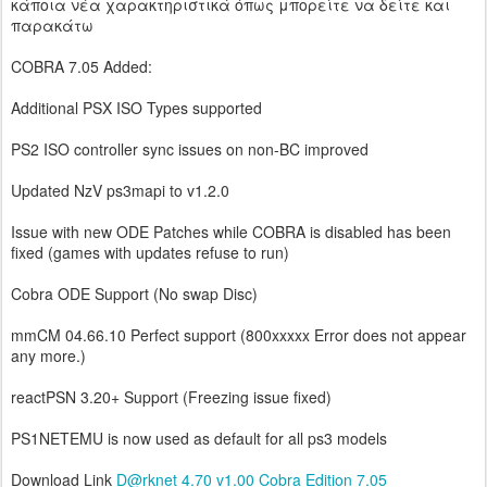
κάποια νέα χαρακτηριστικά όπως μπορείτε να δείτε και
παρακάτω
COBRA 7.05 Added:
Additional PSX ISO Types supported
PS2 ISO controller sync issues on non-BC improved
Updated NzV ps3mapi to v1.2.0
Issue with new ODE Patches while COBRA is disabled has been
fixed (games with updates refuse to run)
Cobra ODE Support (No swap Disc)
mmCM 04.66.10 Perfect support (800xxxxx Error does not appear
any more.)
reactPSN 3.20+ Support (Freezing issue fixed)
PS1NETEMU is now used as default for all ps3 models
Download Link
D@rknet 4.70 v1.00 Cobra Edition 7.05