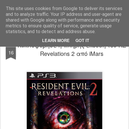
www.psjailbreak.gr
Καλωσήρθατε στο No1 site για τις κονσόλες Playstation στην Ελλάδα
This site uses cookies from Google to deliver its services
and to analyze traffic. Your IP address and user-agent are
Pages
shared with Google along with performance and security
metrics to ensure quality of service, generate usage
statistics, and to detect and address abuse.
LEARN MORE
GOT IT
Κυκλοφόρησε η πλήρης έκδοση του RE
MAR
16
Revelations 2 από iMars