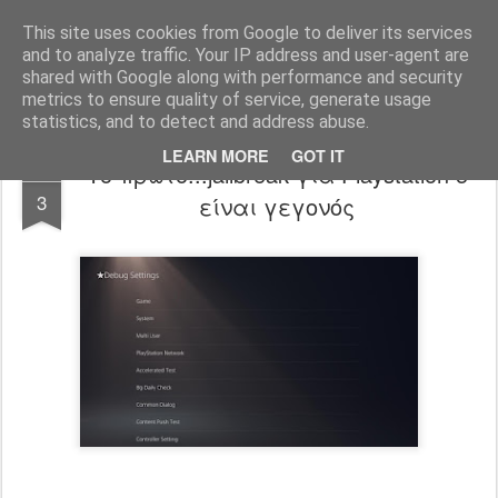
www.psjailbreak.gr
Καλωσήρθατε στο No1 site για τις κονσόλες Playstation στην Ελλάδα
This site uses cookies from Google to deliver its services
and to analyze traffic. Your IP address and user-agent are
Pages
shared with Google along with performance and security
metrics to ensure quality of service, generate usage
statistics, and to detect and address abuse.
LEARN MORE
GOT IT
Το πρώτο...jailbreak για Playstation 5
OCT
3
είναι γεγονός