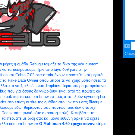
 μέρες η ομάδα Rebug ετοίμαζε τα δικά της νέα custom
ρα να τα δοκιμάσουμε.Πριν από λίγο δόθηκαν στην
tion και Cobra 7.02 στα οποία έχουν προστεθεί και μερικά
ς τα Fake Data Owner όπου μπορείτε να χρησιμοποιήσετε τα
λλά και να ξεκλειδώσετε Trophies.Περισσότερα μπορείτε να
ebug που για όσους δε γνωρίζουν είναι από τις πρώτες και
ilbreak και τα custom firmware τους αποτελούν εγγύηση.Για
είτε στο επίσημο site της ομάδας στο link που σας δίνουμε
άλουμε εδώ, θυμίζοντας σας πάντως πως δεν υπάρχει
Ο Deank ούτε φωνή ούτε ακρόαση πάλι) .Κατεβάστε τα
 τα περνάτε με δική σας και μόνο ευθύνη αρκεί να έχετε
 άλλο custom firmware.
Ο Multiman 4.60 τρέχει κανονικά με