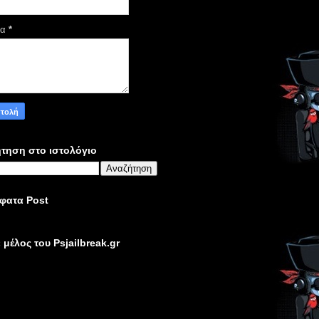
μα
*
τηση στο ιστολόγιο
φατα Post
ε μέλος του Psjailbreak.gr