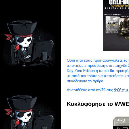
Όσοι από εσάς προπαραγγείλετε το 
αποκτήσετε πρόσβαση στο παιχνίδι 
Day Zero Edition η οποία θα προσφέρ
με αυτό τον τρόπο να αποκτήσετε κα
συνοδεύουν το άρθρο
Αναρτήθηκε από
mv79
στις
9:06 π.μ.
Κυκλοφόρησε το WWE 