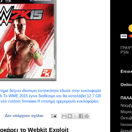
ΓΡΑΨΤ
PSN
Επισ
Onli
τημα δείχνει ιδιαίτερη κινητικότητα έδωσε στην κυκλοφορία
ι.Το WWE 2015 έγινε διαθέσιμο και θα καταλάβει 12.7 GB
ΠΑΛΑ
α νέα custom firmware.H επίσημη ημερομηνία κυκλοφορίας
Νοεμβ
Μαρτί
Δεν υπάρχουν σχόλια:
Οκτωβ
Ιανουα
οκάρει το Webkit Exploit
Δεκεμ