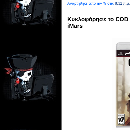
Αναρτήθηκε από
mv79
στις
8:31 π.μ.
Κυκλοφόρησε το COD 
iMars