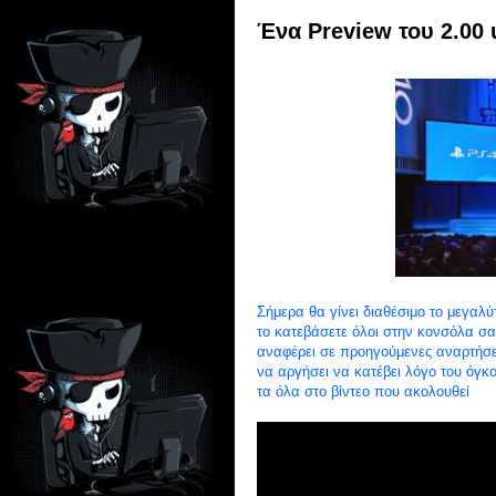
Ένα Preview του 2.00 
Σήμερα θα γίνει διαθέσιμο το μεγαλύ
το κατεβάσετε όλοι στην κονσόλα σα
αναφέρει σε προηγούμενες αναρτήσε
να αργήσει να κατέβει λόγο του όγ
τα όλα στο βίντεο που ακολουθεί