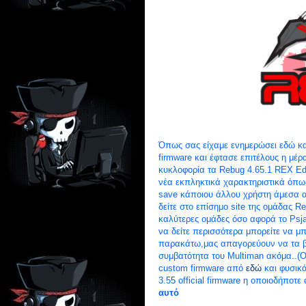
Όπως σας είχαμε ενημερώσει εδώ και
firmware και έφτασε επιτέλους η μέ
κυκλοφορία τα Rebug 4.65.1 REX Edi
νέα εκπληκτικά χαρακτηριστικά όπω
save κάποιου άλλου χρήστη άμεσα α
δείτε στο επίσημο site της ομάδας R
καλύτερες ομάδες όσο αφορά το Psja
να δείτε περισσότερα μπορείτε να μπ
παρακάτω,μας απαγορεύουν να τα β
συμβατότητα του Multiman ακόμα..(
custom firmware από
εδώ
και φυσικά
3.55 official firmware η οποιοδήποτε
αυτό