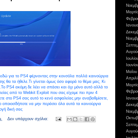
Νοεμβ
Μαρτί
Φεβρο
Ιανουα
Δεκεμ
Νοεμβ
Σεπτε
Αυγού
Ιουλίο
Ιουνίο
Μαΐου
ναι εδώ για το PS4 φέρνοντας στην κονσόλα πολλά καινούργια
Απριλί
ης θα τα ήθελε.Τι γίνεται όμως όσο αφορά το θέμα μας; Κι
Μαρτί
k.Το PS4 ακόμη δε λέει να σπάσει και όχι μόνο αυτό αλλά το
Φεβρο
λείας από το Webkit Exploit που σας είχαμε πει πριν 4
Ιανουα
ετε στο PS4 σας αυτό το κενό ασφαλείας μην αναβαθμίσετε,
ο οποιοσδήποτε να μην περάσει όλα αυτά τα καινούργια
Δεκεμ
ογή δική σας
Νοεμβ
Οκτωβ
μ.
Δεν υπάρχουν σχόλια:
Σεπτε
Αυγού
Ιουλίο