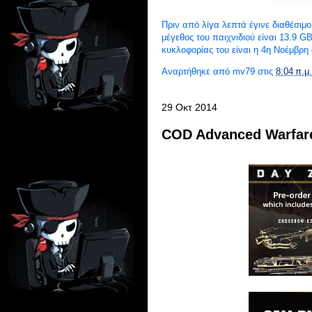
Πριν από λίγα λεπτά έγινε διαθέσιμ
μέγεθος του παιχνιδιού είναι 13.9 G
κυκλοφορίας του είναι η 4η Νοέμβρ
Αναρτήθηκε από
mv79
στις
8:04 π.μ.
29 Οκτ 2014
COD Advanced Warfare