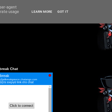
user-agent
erate usage
LEARN MORE
GOT IT
lbreak Chat