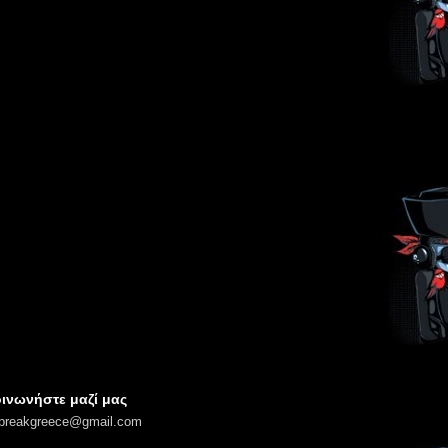
ινωνήστε μαζί μας
lbreakgreece@gmail.com