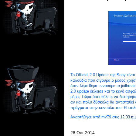
Το Official 2.0 Update της Sony εί
καλούδια που σίγουρα ο μέσος χρήστ
όταν λέμε θέμα εννοούμε το jailbrea
2.0 update έκλεισε και το κενό ασφα
μέρες.Τώρα όσοι θέλετε να διατηρήσ
αν και πολύ δύσκολα θα αντισταθεί 
πράγματα στην κονσόλα του..Η επιλ
Αναρτήθηκε από
mv79
στις
12:03 π.
28 Οκτ 2014