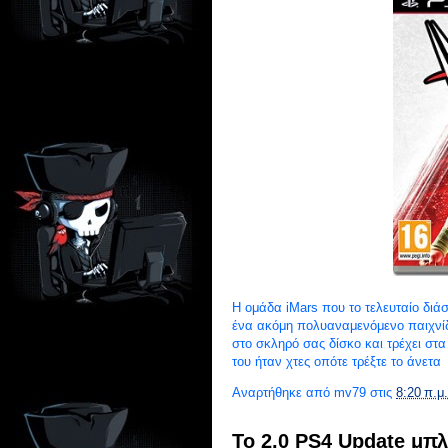
Η ομάδα iMars που το τελευταίο διάσ
ένα ακόμη πολυαναμενόμενο παιχνίδ
στο σκληρό σας δίσκο και τρέχει στ
του ήταν χτες οπότε τρέξτε το άνετα
Αναρτήθηκε από
mv79
στις
8:20 π.μ.
To 2.0 PS4 Update μπλ