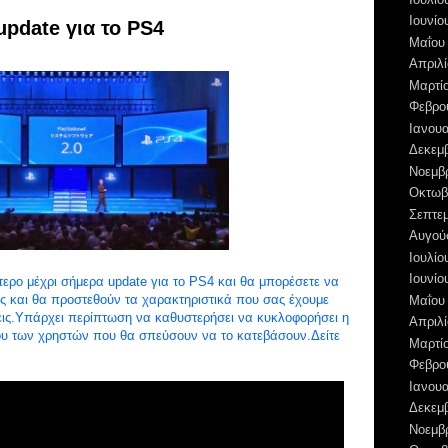
Ιουνίο
update για το PS4
Μαΐου
Απριλί
Μαρτί
Φεβρο
Ιανουα
Δεκεμ
Νοεμβ
Οκτωβ
Σεπτε
Αυγού
Ιουλίο
Ιουνίο
τερο μέχρι σήμερα update για το PS4 και θα μπορέσετε να
ς και θα προστεθούν τα χαρακτηριστικά που σας έχουμε
Μαΐου
ις.Υπάρχει περίπτωση να καθυστερήσει να κυκλοφορήσει η
Απριλί
κου των χρηστών που θα σπεύσουν να το κατεβάσουν.Δείτε
Μαρτί
Φεβρο
Ιανουα
Δεκεμ
Νοεμβ