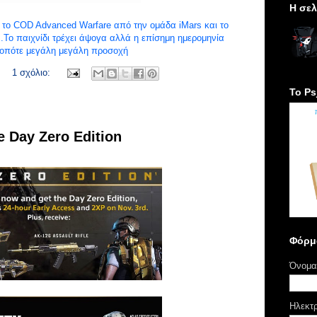
H σελ
ο το COD Advanced Warfare από την ομάδα iMars και το
B.To παιχνίδι τρέχει άψογα αλλά η επίσημη ημερομηνία
η οπότε μεγάλη μεγάλη προσοχή
1 σχόλιο:
Το Ps
 Day Zero Edition
Φόρμ
Όνομα
Ηλεκτ