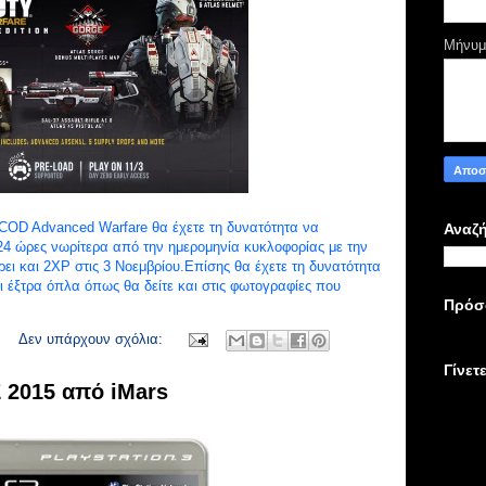
Μήνυ
COD Advanced Warfare θα έχετε τη δυνατότητα να
Αναζή
24 ώρες νωρίτερα από την ημερομηνία κυκλοφορίας με την
ει και 2XP στις 3 Νοεμβρίου.Επίσης θα έχετε τη δυνατότητα
ι έξτρα όπλα όπως θα δείτε και στις φωτογραφίες που
Πρόσ
Δεν υπάρχουν σχόλια:
Γίνετ
2015 από iMars