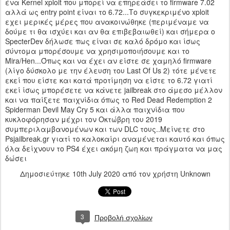
ένα Kernel xploit που μπορεί να επηρεάσει το firmware 7.02
αλλά ως entry point είναι το 6.72...Tο συγκεκριμένο xploit
εχει μερικές μέρες που ανακοινώθηκε (περιμέναμε να
δούμε τι θα ισχύει και αν θα επιβεβαιωθεί) και σήμερα ο
SpecterDev δήλωσε πως είναι σε καλό δρόμο και ίσως
σύντομα μπορέσουμε να χρησιμοποιήσουμε και το
Mira/Hen...Όπως και να έχει αν είστε σε χαμηλό firmware
(λίγο δύσκολο με την έλευση του Last Of Us 2) τότε μένετε
εκεί που είστε και κατά προτίμηση να είστε το 6.72 γιατί
εκεί ίσως μπορέσετε να κάνετε jailbreak στο άμεσο μέλλον
και να παίξετε παιχνίδια όπως το Red Dead Redemption 2
Spiderman Devil May Cry 5 και άλλα παιχνίδια που
κυκλοφόρησαν μέχρι τον Οκτώβρη του 2019
συμπεριλαμβανομένων και των DLC τους..Μείνετε στο
Psjailbreak.gr γιατί το καλοκαίρι αναμένεται καυτό και όπως
όλα δείχνουν το PS4 έχει ακόμη ζωη και πράγματα να μας
δώσει
Δημοσιεύτηκε
10th July 2020
από τον χρήστη Unknown
3
Προβολή σχολίων