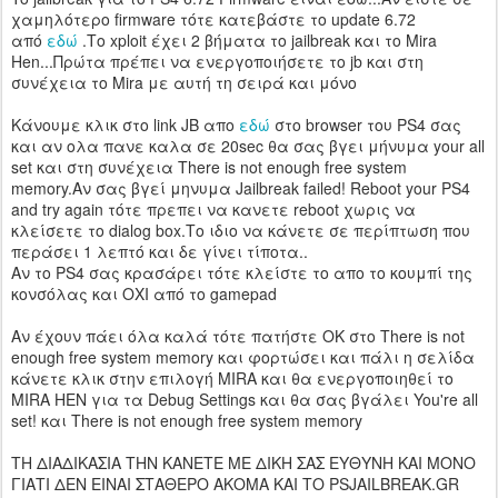
χαμηλότερο firmware τότε κατεβάστε το update 6.72
από
εδώ
.Το xploit έχει 2 βήματα το jailbreak και το Mira
Hen...Πρώτα πρέπει να ενεργοποιήσετε το jb και στη
συνέχεια το Mira με αυτή τη σειρά και μόνο
Κάνουμε κλικ στο link JB απο
εδώ
στο browser του PS4 σας
και αν ολα πανε καλα σε 20sec θα σας βγει μήνυμα your all
set και στη συνέχεια There is not enough free system
memory.Αν σας βγεί μηνυμα Jailbreak failed! Reboot your PS4
and try again τότε πρεπει να κανετε reboot χωρις να
κλείσετε το dialog box.Το ιδιο να κάνετε σε περίπτωση που
περάσει 1 λεπτό και δε γίνει τίποτα..
Αν το PS4 σας κρασάρει τότε κλείστε το απο το κουμπί της
κονσόλας και ΟΧΙ από το gamepad
Αν έχουν πάει όλα καλά τότε πατήστε ΟΚ στο There is not
enough free system memory και φορτώσει και πάλι η σελίδα
κάνετε κλικ στην επιλογή MIRA και θα ενεργοποιηθεί το
MIRA HEN για τα Debug Settings και θα σας βγάλει You're all
set! και There is not enough free system memory
ΤΗ ΔΙΑΔΙΚΑΣΙΑ ΤΗΝ ΚΑΝΕΤΕ ΜΕ ΔΙΚΗ ΣΑΣ ΕΥΘΥΝΗ ΚΑΙ ΜΟΝΟ
ΓΙΑΤΙ ΔΕΝ ΕΙΝΑΙ ΣΤΑΘΕΡΟ ΑΚΟΜΑ ΚΑΙ ΤΟ PSJAILBREAK.GR