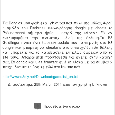
Τα Dongles μου φαίνεται γίνονται και πάλι της μόδας.Αφού
η ομάδα του Ps3break κυκλοφόρησε dongle με cheats το
Ps3usercheat σήμερα ήρθε η σειρά της κάρτας E3 να
κυκλοφορήσει την αντίστοιχη δική της έκδοση.Το Ε3
Goldfinger είναι ένα δωρεάν update που το περνάς στο E3
dongle και μπορείς να cheataris όποιο παιχνίδι εσύ θέλεις
και μπορείτε να το κατεβάσετε εντελώς δωρεάν από το
site τους. Aπαραίτητη προϋπόθεση να έχετε στην κατοχή
σας E3 dongle και 3.41 firmware ενώ τη λίστα με τα συμβατά
παιχνίδια θα τη βρείτε εδώ στο link πιο κάτω
http://www.e3diy.net/Download/gamelist_en.txt
Δημοσιεύτηκε
25th March 2011
από τον χρήστη Unknown
0
Προσθέστε ένα σχόλιο