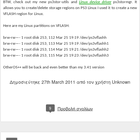
BTW, check out my new ps3stor-utils and
Linux device driver
ps3stormgr. It
allows you to create/delete storage regions on PS3 Linux I used it to create a new
VFLASH region for Linux.
Here are my Linux partitions on VFLASH:
brw-rw—- 1 root disk 253, 112 Mar 25 19:19 /dev/ps3vflashh
brw-rw—- 1 root disk 253, 113 Mar 25 19:19 /dev/ps3vflashh1
brw-rw—- 1 root disk 253, 114 Mar 25 19:21 /dev/ps3vflashh2
brw-rw—- 1 root disk 253, 115 Mar 25 19:23 /dev/ps3vflashh3
OtherOS++ will be back and even better than my 3.41 version
Δημοσιεύτηκε
27th March 2011
από τον χρήστη Unknown
9
Προβολή σχολίων