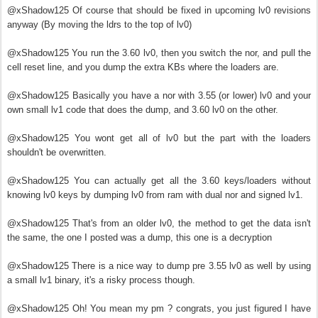
@xShadow125 Of course that should be fixed in upcoming lv0 revisions
anyway (By moving the ldrs to the top of lv0)
@xShadow125 You run the 3.60 lv0, then you switch the nor, and pull the
cell reset line, and you dump the extra KBs where the loaders are.
@xShadow125 Basically you have a nor with 3.55 (or lower) lv0 and your
own small lv1 code that does the dump, and 3.60 lv0 on the other.
@xShadow125 You wont get all of lv0 but the part with the loaders
shouldn't be overwritten.
@xShadow125 You can actually get all the 3.60 keys/loaders without
knowing lv0 keys by dumping lv0 from ram with dual nor and signed lv1.
@xShadow125 That's from an older lv0, the method to get the data isn't
the same, the one I posted was a dump, this one is a decryption
@xShadow125 There is a nice way to dump pre 3.55 lv0 as well by using
a small lv1 binary, it's a risky process though.
@xShadow125 Oh! You mean my pm ? congrats, you just figured I have