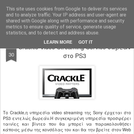
www.psjailbreak.gr
Καλωσήρθατε στο No1 site για τις κονσόλες Playstation στην Ελλάδα
This site uses cookies from Google to deliver its services
and to analyze traffic. Your IP address and user-agent are
Pages
shared with Google along with performance and security
metrics to ensure quality of service, generate usage
statistics, and to detect and address abuse.
LEARN MORE
GOT IT
Crackle Video Streaming Service δωρεάν
MAR
30
στο PS3
Το Crackle,η υπηρεσία video streaming της Sony έρχεται στο
PS3 εντελώς δωρεάν.Η συγκεκριμένη υπηρεσία προσφέρει
ταινίες και βίντεο που θα μπορεί να παρακολουθήσει
κάποιος μέσω της κονσόλας του και θα την βρείτε στον Web