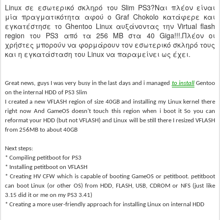
Linux σε εσωτερικό σκληρό του Slim PS3?Ναι πλέον είναι
μία πραγματικότητα αφού ο Graf Chokolo κατάφερε και
εγκατέστησε το Ghentoo Linux αυξάνοντας την Virtual flash
region του PS3 από τα 256 MB στα 40 Giga!!!.Πλέον οι
χρήστες μπορούν να φορμάρουν τον εσωτερικό σκληρό τους
και η εγκατάσταση του Linux να παραμείνει ως έχει.
Great news, guys I was very busy in the last days and i managed
to install
Gentoo
on the internal HDD of PS3 Slim
I created a new VFLASH region of size 40GB and installing my Linux kernel there
right now And GameOS doesn’t touch this region when i boot it So you can
reformat your HDD (but not VFLASH) and Linux will be still there I resized VFLASH
from 256MB to about 40GB
Next steps:
* Compiling petitboot for PS3
* Installing petitboot on VFLASH
* Creating HV CFW which is capable of booting GameOS or petitboot. petitboot
can boot Linux (or other OS) from HDD, FLASH, USB, CDROM or NFS (just like
3.15 did it or me on my PS3 3.41)
* Creating a more user-friendly approach for installing Linux on internal HDD