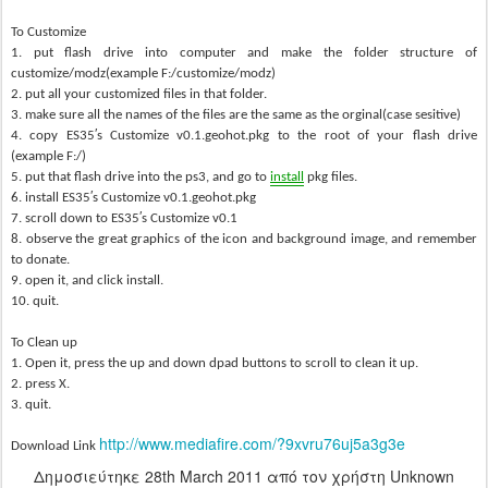
To Customize
1. put flash drive into computer and make the folder structure of
customize/modz(example F:/customize/modz)
2. put all your customized files in that folder.
3. make sure all the names of the files are the same as the orginal(case sesitive)
4. copy ES35′s Customize v0.1.geohot.pkg to the root of your flash drive
(example F:/)
5. put that flash drive into the ps3, and go to
install
pkg files.
6. install ES35′s Customize v0.1.geohot.pkg
7. scroll down to ES35′s Customize v0.1
8. observe the great graphics of the icon and background image, and remember
to donate.
9. open it, and click install.
10. quit.
To Clean up
1. Open it, press the up and down dpad buttons to scroll to clean it up.
2. press X.
3. quit.
http://www.mediafire.com/?9xvru76uj5a3g3e
Download Link
Δημοσιεύτηκε
28th March 2011
από τον χρήστη Unknown