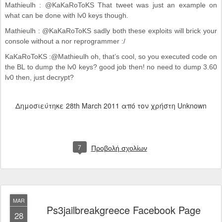
Mathieulh : @KaKaRoToKS That tweet was just an example on
what can be done with lv0 keys though.
Mathieulh : @KaKaRoToKS sadly both these exploits will brick your
console without a nor reprogrammer :/
KaKaRoToKS :@Mathieulh oh, that’s cool, so you executed code on
the BL to dump the lv0 keys? good job then! no need to dump 3.60
lv0 then, just decrypt?
Δημοσιεύτηκε
28th March 2011
από τον χρήστη Unknown
7
Προβολή σχολίων
MAR
Ps3jailbreakgreece Facebook Page
28