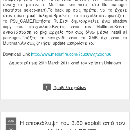
συνέχεια μπαίνετε Multiman και πάτε στο file manager
(πατήστε select+start).To back up σας πρέπει να το έχετε
στον εσωτερικό σκληρό.Βρίσκετε το παιχνίδι και φωτίζετε
το PS3_GAME.Πατήστε R3.Έτσι δημιουργείτε ένα shadow
copy του παιχνιδιού.Βγείτε απο τον Multiman.Κάντε
εγκατάσταση το pkg αρχείο που σας δίνω μέσω install all
packages.Τρέξτε το παιχνίδι απο το XMB όχι απο το
Multiman.Aν σας ζητήσει update ακυρώστε το.
Download Link
http://www.mediafire.com/?cux6wvtjt2odn36
Δημοσιεύτηκε
29th March 2011
από τον χρήστη Unknown
1
Προβολή σχολίων
Η αποκάλυψη του 3.60 exploit από τον
MAR
28