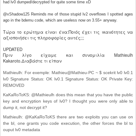
had lv0 dumped/decrypted for quite some time xD
@xShadow125 Reminds me of those stupid lv2 overflows I spotted ages
ago in the bdemu code, which are useless now on 3.55+ anyway.
Τώρα το ερώτημα είναι ένα:Ποιός έχει τις ικανότητες να
αξιοποιήσει τις πληροφορίες αυτές;;;
UPDATED
Πριν λίγο είχαμε και συνομιλία Mathieulh
Kakaroto.Διαβάστε τι είπαν
Mathieulh: For exemple: Mathieu@Mathieu-PC ~ $ scekrit lv0 lv0.1
lv0 Signature Status: OK lv0.1 Signature Status: OK Private Key:
REMOVED
KaKaRoToKS: @Mathieulh does this mean that you have the public
key and encryption keys of lv0? I thought you were only able to
dump it, not decrypt it?
Mathieulh: @KaKaRoToKS there are two exploits you can use on
the bl, one grants you code execution, the other forces the bl to
ouput lv0 metadata