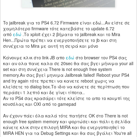
To jailbreak για το PS4 6.72 Firmware είναι εδώ...Αν είστε σε
χαμηλότερο firmware τότε κατεβάστε το update 6.72
από
εδώ
.Το xploit έχει 2 βήματα το jailbreak και το Mira
Hen...Πρώτα πρέπει να ενεργοποιήσετε το jb και στη
συνέχεια το Mira με αυτή τη σειρά και μόνο
Κάνουμε κλικ στο link JB απο
εδώ
στο browser του PS4 σας
και αν ολα πανε καλα σε 20sec θα σας βγει μήνυμα your all
set και στη συνέχεια There is not enough free system
memory.Αν σας βγεί μηνυμα Jailbreak failed! Reboot your PS4
and try again τότε πρεπει να κανετε reboot χωρις να
κλείσετε το dialog box.Το ιδιο να κάνετε σε περίπτωση που
περάσει 1 λεπτό και δε γίνει τίποτα..
Αν το PS4 σας κρασάρει τότε κλείστε το απο το κουμπί της
κονσόλας και ΟΧΙ από το gamepad
Αν έχουν πάει όλα καλά τότε πατήστε ΟΚ στο There is not
enough free system memory και φορτώσει και πάλι η σελίδα
κάνετε κλικ στην επιλογή MIRA και θα ενεργοποιηθεί το
MIRA HEN για τα Debug Settings και θα σας βγάλει You're all