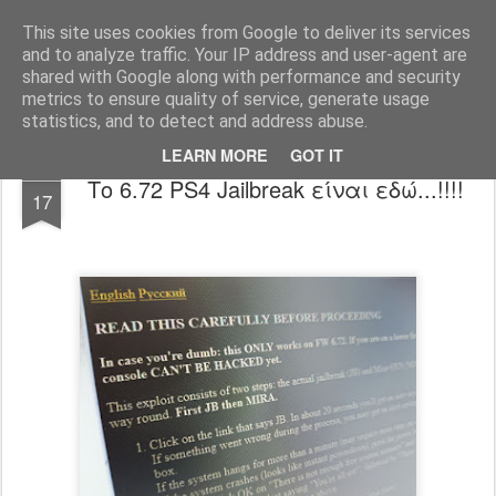
www.psjailbreak.gr
Καλωσήρθατε στο No1 site για τις κονσόλες Playstation στην Ελλάδα
This site uses cookies from Google to deliver its services
and to analyze traffic. Your IP address and user-agent are
Pages
shared with Google along with performance and security
metrics to ensure quality of service, generate usage
statistics, and to detect and address abuse.
LEARN MORE
GOT IT
JUL
Το 6.72 PS4 Jailbreak είναι εδώ...!!!!
17