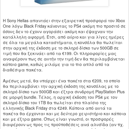
Η Sony Hellas απαντάει στην εξαιρετική προσφορά του Xbox
One λόγω Black Friday κάνοντας το PS4 ακόμη πιο προσιτό σε
όσους δεν το έχουν αγοράσει ακόμη και έψαχναν την
κατάλληλη αφορμή. Έτσι, από αύριο και για λίγες ημέρες
σε όλα τα μεγάλα καταστήματα, η κονσόλα θα πωλείται
στην αρχική της έκδοση με το σκληρό δίσκο των 500GB σε
τιμή που θα ξεκινάει από τα €199. Οι πληροφορίες μας
αναφέρουν πως σε αυτήν την τιμή δεν θα περιλαμβάνεται
κάποιο game, καθώς μιλάμε για το πιο απλό από τα
διαθέσιμα πακέτα.
Αμέσως μετά, θα υπάρχει ένα πακέτο στα €209, το οποίο
θα περιλαμβάνει την αρχική έκδοση της κονσόλας με το
σκληρό δίσκο των 500GB και έξτρα συνδρομή PlayStation Plus
σε μορφή bundle. Τέλος, η αρχική έκδοση του PS4 με τον
σκληρό δίσκο του 1ΤΒ θα πωλείται στο πλαίσιο της
ελληνικής Black Friday στα €249. Κάποια από αυτά τα
πακέτα θα έρχονται και με δεύτερο χειριστήριο και κάποια
και με έξτρα game. Όπως είναι γνωστό, οι προσφορές
διαφέρουν ως προς τις προϋποθέσεις ανά αλυσίδα (αν πχ.