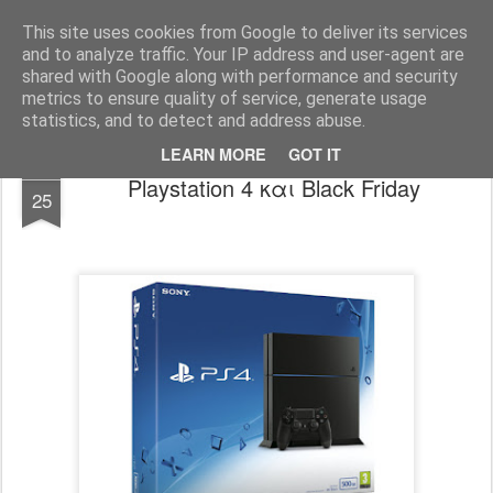
www.psjailbreak.gr
Καλωσήρθατε στο No1 site για τις κονσόλες Playstation στην Ελλάδα
This site uses cookies from Google to deliver its services
and to analyze traffic. Your IP address and user-agent are
Pages
shared with Google along with performance and security
metrics to ensure quality of service, generate usage
statistics, and to detect and address abuse.
LEARN MORE
GOT IT
NOV
Playstation 4 και Black Friday
25