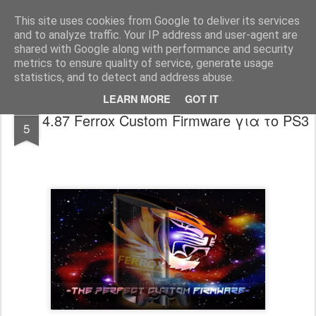
www.psjailbreak.gr
Καλωσήρθατε στο No1 site για τις κονσόλες Playstation στην Ελλάδα
This site uses cookies from Google to deliver its services
and to analyze traffic. Your IP address and user-agent are
Pages
shared with Google along with performance and security
metrics to ensure quality of service, generate usage
statistics, and to detect and address abuse.
LEARN MORE
GOT IT
JAN
4.87 Ferrox Custom Firmware για το PS3
5