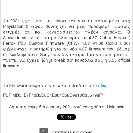
Το 2021 έχει μπει με φόρα και για το αγαπημένο μας
Playstation 3 αφού συνεχίζει να μας προσφέρει ωραίες
στιγμές αν και <<γερασμένη>> πλέον κονσόλα. Ο
Alexanderss έδωσε στη κυκλοφορία το 4.87 Cobra Ferrox (
Ferrox PS3 Custom Firmware (CFW) 4.87 v1.00 Cobra 8.20)
φέρνοντας υποστήριξη για το νέο 4.87 firmware που έδωσε
σε κυκλοφορία η Sony πριν λίγο καιρο. Για να το περασετε
πρέπει να έχετε ήδη jailbreak στη κονσόλα σας η 3.55 official
firmware
Το Firmware μπορείτε να το κατεβάσετε από
εδώ
PUP MD5: E7F40B5D0C4E604C58D9918C355796F1
Δημοσιεύτηκε
5th January 2021
από τον χρήστη Unknown
0
Προσθέστε ένα σχόλιο