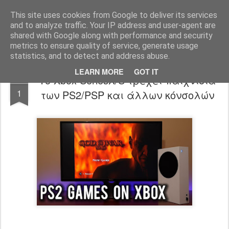
www.psjailbreak.gr
Καλωσήρθατε στο No1 site για τις κονσόλες Playstation στην Ελλάδα
This site uses cookies from Google to deliver its services
and to analyze traffic. Your IP address and user-agent are
Pages
shared with Google along with performance and security
metrics to ensure quality of service, generate usage
statistics, and to detect and address abuse.
LEARN MORE
GOT IT
Το Xbox SeriesX/S τρέχει παιχνίδια
DEC
1
των PS2/PSP και άλλων κόνσολών