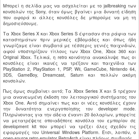
Μπορεί η σελίδα μας να ασχολείται με το jailbreaking των
κονσολών της Sony, όταν όμως βγαίνει μια δυνατή είδηση
που αφορά κι άλλες κονσόλες δε μπορούμε να μη τη
δημοσιεύσουμε.
Τα Xbox Series X και Xbox Series S έφτασαν στα ράφια των
καταστημάτων πριν μερικές εβδομάδες και όπως ήδη
γνωρίζαμε είναι συμβατά με τέσσερις γενιές παιχνιδιών,
αφού υποστηρίζουν τίτλους των Xbox One, Xbox 360 και
Original Xbox. Τελικά, η retro κοινότητα ανακάλυψε πως οι
κονσόλες είναι ικανές να τρέξουν και παιχνίδια των
PlayStation 2, PlayStation 1, PSP, Wii, GameCube, Nintendo 64,
3DS, GameBoy, Dreamcast, Saturn και πολλών ακόμη
κονσολών.
Πως όμως συμβαίνει αυτό; Τα Xbox Series X και S τρέχουν
μια ανανεωμένη έκδοση του λειτουργικού συστήματος του
Xbox One. Αυτό σημαίνει πως και οι νέες κονσόλες έχουν
την δυνατότητα ενεργοποίησης του developer mode.
Πληρώνοντας για την άδεια έναντι 20 δολαρίων, μπορείτε
να μετατρέψετε οποιαδήποτε κονσόλα του εμπορίου σε
development kit που μπορεί να τρέξει όλες σχεδόν τις
εφαρμογές του Universal Windows Platform. Έτσι, λοιπόν, ο
open-source retro emulator RetroArch είναι πλήρως συμβατός.