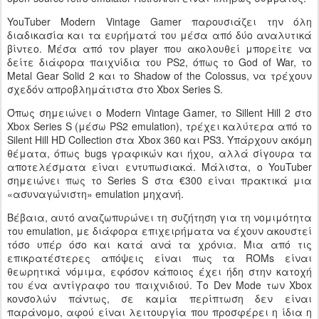
YouTuber Modern Vintage Gamer παρουσιάζει την όλη
διαδικασία και τα ευρήματά του μέσα από δύο αναλυτικά
βίντεο. Μέσα από τον player που ακολουθεί μπορείτε να
δείτε διάφορα παιχνίδια του PS2, όπως το God of War, το
Metal Gear Solid 2 και το Shadow of the Colossus, να τρέχουν
σχεδόν απροβλημάτιστα στο Xbox Series S.
Όπως σημειώνει ο Modern Vintage Gamer, το Sillent Hill 2 στο
Xbox Series S (μέσω PS2 emulation), τρέχει καλύτερα από το
Silent Hill HD Collection στα Xbox 360 και PS3. Υπάρχουν ακόμη
θέματα, όπως bugs γραφικών και ήχου, αλλά σίγουρα τα
αποτελέσματα είναι εντυπωσιακά. Μάλιστα, ο YouTuber
σημειώνει πως το Series S στα €300 είναι πρακτικά μια
«ασυναγώνιστη» emulation μηχανή.
Βέβαια, αυτό αναζωπυρώνει τη συζήτηση για τη νομιμότητα
του emulation, με διάφορα επιχειρήματα να έχουν ακουστεί
τόσο υπέρ όσο και κατά ανά τα χρόνια. Μια από τις
επικρατέστερες απόψεις είναι πως τα ROMs είναι
θεωρητικά νόμιμα, εφόσον κάποιος έχει ήδη στην κατοχή
του ένα αντίγραφο του παιχνιδιού. Το Dev Mode των Xbox
κονσολών πάντως, σε καμία περίπτωση δεν είναι
παράνομο, αφού είναι λειτουργία που προσφέρει η ίδια η