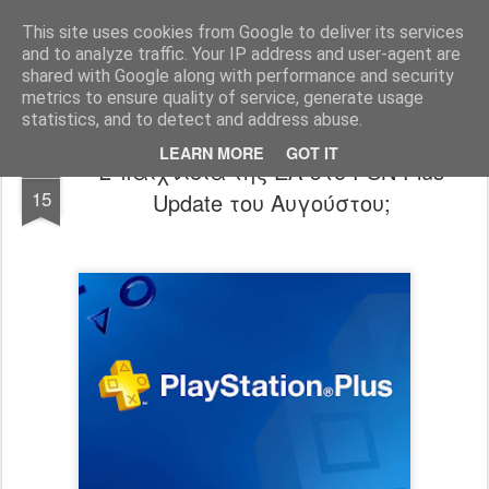
www.psjailbreak.gr
Καλωσήρθατε στο No1 site για τις κονσόλες Playstation στην Ελλάδα
This site uses cookies from Google to deliver its services
and to analyze traffic. Your IP address and user-agent are
Pages
shared with Google along with performance and security
metrics to ensure quality of service, generate usage
statistics, and to detect and address abuse.
LEARN MORE
GOT IT
2 παιχνιδια της ΕΑ στο PSN Plus
JUL
15
Update του Αυγούστου;