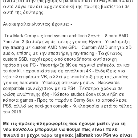
ανάμεσα στην επερχόμενη κονσόλα και το PlayStation 4 και
αυτό λόγω του ότι αρχιτεκτονική της πρώτης βασίζεται σε
αυτή της δεύτερης.
Ανακεφαλαιώνοντας έχουμε: -
Τον Mark Cerny ως lead system architech ξανά. - 8 core AMD
7nm Zen 2 βασισμένη σε τρίτης γενιάς Ryzen - Υποστήριξη
ray-tracing με custom AMD Navi GPU - Custom AMD unit για 3D
audio, επίσης με την υποστήριξη ray-tracing - Ταχύτατος
custom SSD, ταχύτερος από οποιαδήποτε αντίστοιχη
πρόταση σε PC - Υποστήριξη 8K σε τεχνικό επίπεδο, αν και
το dev kit παρουσιάστηκε σε ανάλυση 4Κ - Ενδείξεις για
νέα πλατφόρμα VR, αλλά με υποστήριξη της τρέχουσας
γενιάς hardware - Υποδοχή οπτικών μέσων - Backwards
compatible τουλάχιστον με το PS4 - Τέσσερα χρόνια σε
φάση ανάπτυξης ήδη - Κάποια studios δουλεύουν ήδη σε
κάποια games - Προς το παρόν ο Cerny δεν το αποκάλεσε
PS5, αλλά ως next-gen console - Κυκλοφορία μετά το τέλος
του 2019
Με τις πρώτες πληροφορίες που έχουμε μάθει για τη
νέα κονσόλα μπορούμε να πούμε πως είναι πολύ
πιθανό οι μέχρι τώρα τεχνικές jailbreak του PS4 να είναι