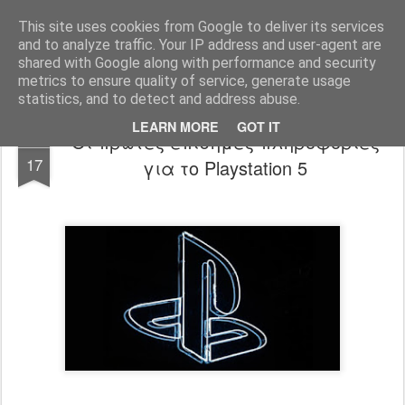
www.psjailbreak.gr
Καλωσήρθατε στο No1 site για τις κονσόλες Playstation στην Ελλάδα
This site uses cookies from Google to deliver its services
and to analyze traffic. Your IP address and user-agent are
Pages
shared with Google along with performance and security
metrics to ensure quality of service, generate usage
statistics, and to detect and address abuse.
LEARN MORE
GOT IT
Οι πρώτες επίσημες πληροφορίες
APR
17
για το Playstation 5