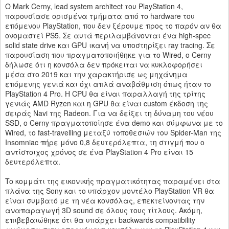
O Mark Cerny, lead system architect του PlayStation 4,
παρουσίασε ορισμένα τμήματα από το hardware του
επόμενου PlayStation, που δεν ξέρουμε προς το παρόν αν θα
ονομαστεί PS5. Σε αυτά περιλαμβάνονται ένα high-spec
solid state drive και GPU ικανή να υποστηρίξει ray tracing. Σε
παρουσίαση που πραγματοποιήθηκε για το Wired, ο Cerny
δήλωσε ότι η κονσόλα δεν πρόκειται να κυκλοφορήσει
μέσα στο 2019 και την χαρακτήρισε ως μηχάνημα
επόμενης γενιά και όχι απλά αναβάθμιση όπως ήταν το
PlayStation 4 Pro. H CPU θα είναι παραλλαγή της τρίτης
γενιάς AMD Ryzen και η GPU θα είναι custom έκδοση της
σειράς Navi της Radeon. Για να δείξει τη δύναμη του νέου
SSD, o Cerny πραγματοποίησε ένα demo και σύμφωνα με το
Wired, το fast-travelling μεταξύ τοποθεσιών του Spider-Man της
Insomniac πήρε μόνο 0,8 δευτερόλεπτα, τη στιγμή που ο
αντίστοιχος χρόνος σε ένα PlayStation 4 Pro είναι 15
δευτερόλεπτα.
To κομμάτι της εικονικής πραγματικότητας παραμένει στα
πλάνα της Sony και το υπάρχον μοντέλο PlayStation VR θα
είναι συμβατό με τη νέα κονσόλας, επεκτείνοντας την
αναπαραγωγή 3D sound σε όλους τους τίτλους. Ακόμη,
επιβεβαιώθηκε ότι θα υπάρχει backwards compatibility