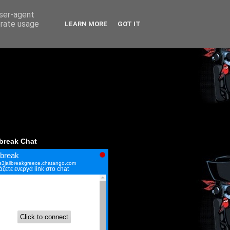
user-agent
erate usage
LEARN MORE
GOT IT
lbreak Chat