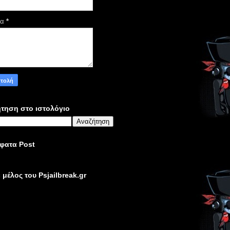
μα
*
τηση στο ιστολόγιο
φατα Post
ε μέλος του Psjailbreak.gr