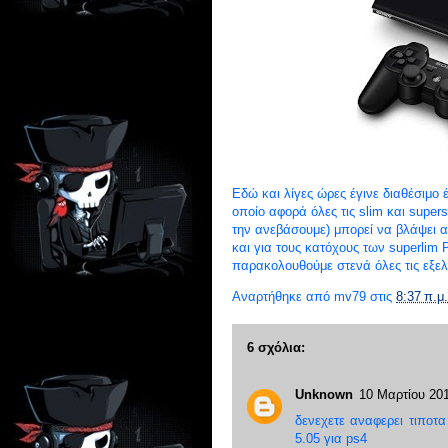
Εδώ και λίγες ώρες έγινε διαθέσιμο έ
οποίο αφορά όλες τις slim και super
την ανεβάσουμε) μπορεί να βλάψει 
και για τους κατόχους των superlim 
παρακολουθούμε στενά όλες τις εξελί
Αναρτήθηκε από
mv79
στις
8:37 π.μ.
6 σχόλια:
Unknown
10 Μαρτίου 201
δενεχετε αναφερει τιποτα
5.05 για ps4