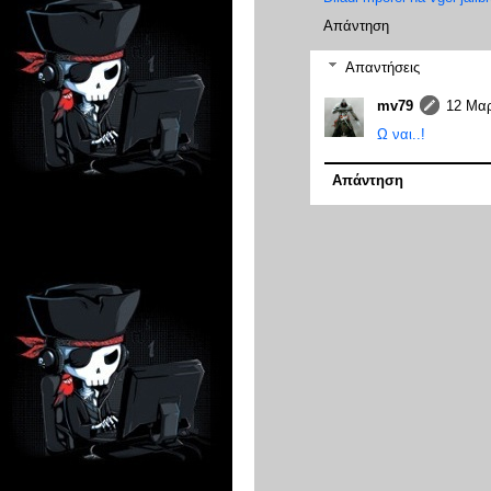
Απάντηση
Απαντήσεις
mv79
12 Μαρ
Ω ναι..!
Απάντηση