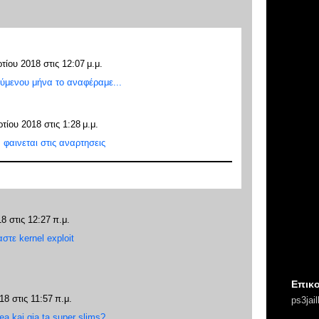
τίου 2018 στις 12:07 μ.μ.
ύμενου μήνα το αναφέραμε...
τίου 2018 στις 1:28 μ.μ.
ν φαινεται στις αναρτησεις
8 στις 12:27 π.μ.
στε kernel exploit
Επικο
8 στις 11:57 π.μ.
ps3jai
rea kai gia ta super slims?