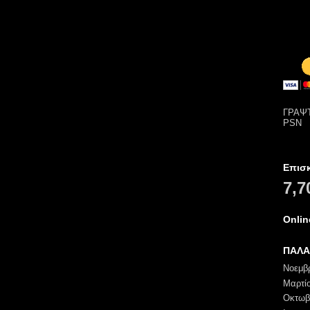
ΓΡΑΨΤ
PSN
Επισ
7,7
Onli
ΠΑΛΑ
Νοεμβ
Μαρτί
Οκτωβ