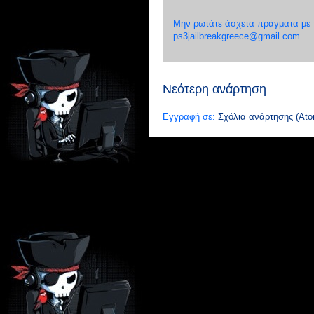
Μην ρωτάτε άσχετα πράγματα με το
ps3jailbreakgreece@gmail.com
Νεότερη ανάρτηση
Εγγραφή σε:
Σχόλια ανάρτησης (Ato