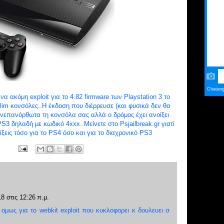
να ακόμη exploit για το 4.82 firmware των Playstation 3 το
slim κονσόλες..Η έκδοση που διέρρευσε (και φυσικά δεν θα
ανεπανόρθωτα τη κονσόλα σας αλλά ο δρόμος έχει ανοίξει
PS3 δηλαδή με κωδικό 4xxx..Μείνετε στο Psjailbreak.gr γιατί
ξεις τόσο για το PS4 όσο και για το διαχρονικό PS3
8 στις 12:26 π.μ.
 ομως για το webkit exploit που κυκλοφορει κ δουλευει σ