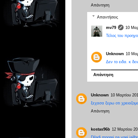
Απάντηση
Απαντήσεις
mv79
10 Μαρ
Τέλος του προηγο
Unknown
10 Μαρ
Δεν το ειδα. κ δε
Απάντηση
Unknown
10 Μαρτίου 201
ξεχασα ξερω οτι χρειαζομα
Απάντηση
kostas96b
12 Μαρτίου 201
Diladi mporei na vgei jailb