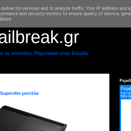
deliver its services and to analyze traffic. Your IP address and 
formance and security metrics to ensure quality of service, gen
abuse.
ilbreak.gr
α τις κονσόλες Playstation στην Ελλάδα
Psjai
3 Superslim μοντέλα