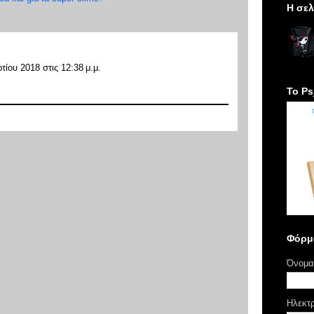
H σελ
τίου 2018 στις 12:38 μ.μ.
Το Ps
Φόρμ
Όνομα
Ηλεκτ