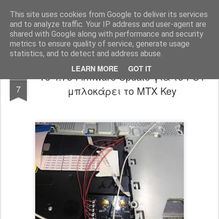
www.psjailbreak.gr
Καλωσήρθατε στο No1 site για τις κονσόλες Playstation στην Ελλάδα
This site uses cookies from Google to deliver its services
and to analyze traffic. Your IP address and user-agent are
Pages
shared with Google along with performance and security
metrics to ensure quality of service, generate usage
statistics, and to detect and address abuse.
LEARN MORE
GOT IT
Το 4.73 Firmware Update για το PS4
AUG
7
μπλοκάρει το MTX Key