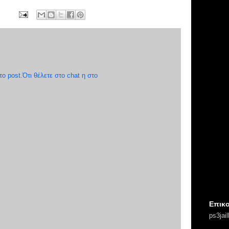
 post.Ότι θέλετε στο chat η στο
Επικο
ps3jai