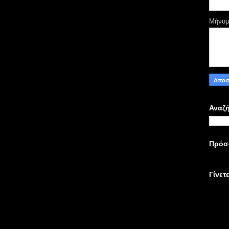
Μήνυ
Αναζή
Πρόσ
Γίνετ