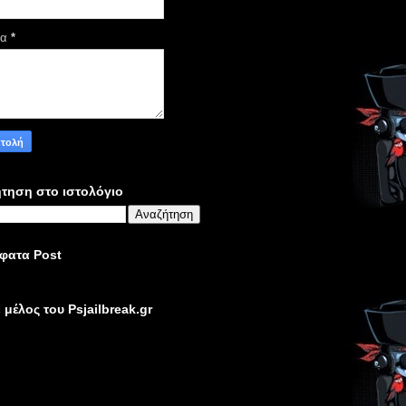
μα
*
τηση στο ιστολόγιο
φατα Post
ε μέλος του Psjailbreak.gr