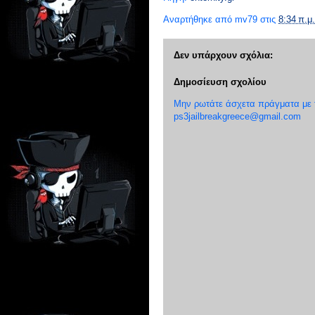
Αναρτήθηκε από
mv79
στις
8:34 π.μ.
Δεν υπάρχουν σχόλια:
Δημοσίευση σχολίου
Μην ρωτάτε άσχετα πράγματα με το
ps3jailbreakgreece@gmail.com