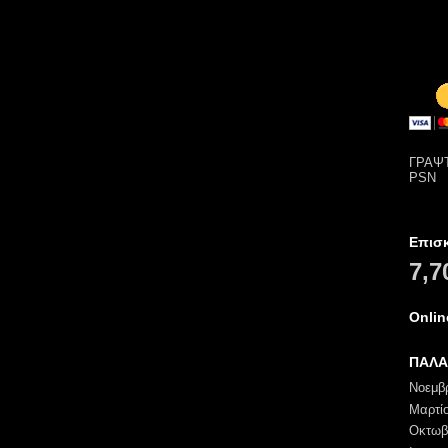
ΓΡΑΨΤ
PSN
Επισ
7,7
Onli
ΠΑΛΑ
Νοεμβ
Μαρτί
Οκτωβ