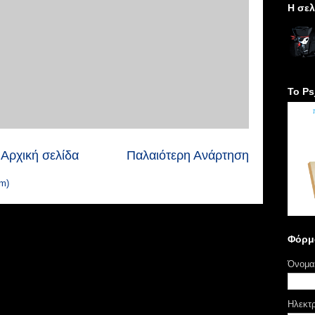
H σελ
Το Ps
Αρχική σελίδα
Παλαιότερη Ανάρτηση
m)
Φόρμ
Όνομα
Ηλεκτ