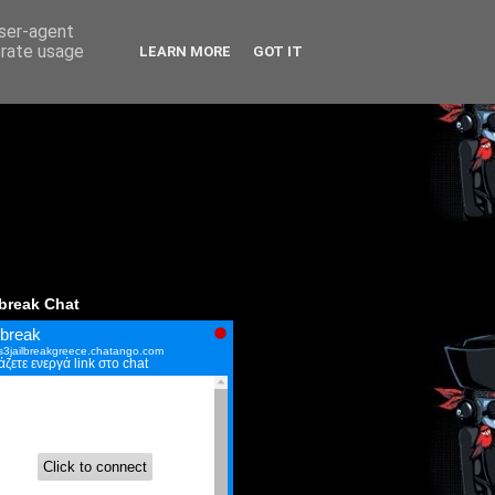
user-agent
erate usage
LEARN MORE
GOT IT
lbreak Chat