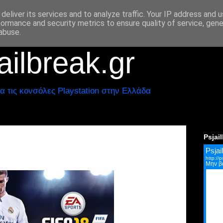
deliver its services and to analyze traffic. Your IP address and 
formance and security metrics to ensure quality of service, gen
abuse.
ilbreak.gr
α τις κονσόλες Playstation στην Ελλάδα
Psjai