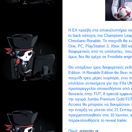
H EA προέβη στα αποκαλυπτήρια του 
to back κάτοχος του Champions Lea
Christiano Ronaldo. Το παιχνίδι θα 
One, PC, PlayStation 3, Xbox 360 και
διαφορετικές από τις υπόλοιπες, όπω
όμως δεν θα τρέχει σε Frostbite engi
Θα υπάρξουν τρεις διαφορετικές εκδό
Edition. Η Ronaldo Edition θα δίνει
παιχνίδι τρεις μέρες νωρίτερα, ενώ τ
επιπλέον αντικείμενα για την Fifa U
προπαραγγελία οποιασδήποτε από τις 
δανεικός στην FUT, 8 special εμφανί
την αγορά Jumbo Premium Gold FUT 
Access θα μπορούν να δοκιμάσουν το
την έναρξη να γίνεται στις 21 Σεπτ
πραγματοποιηθούν στις 10 Ιουνίου, 
παρακολουθήσετε το reveal trailer.
Πηγή:
enternity.gr