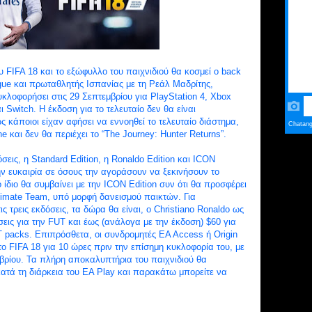
FIFA 18 και το εξώφυλλο του παιχνιδιού θα κοσμεί ο back
gue και πρωταθλητής Ισπανίας με τη Ρεάλ Μαδρίτης,
κυκλοφορήσει στις 29 Σεπτεμβρίου για PlayStation 4, Xbox
 Switch. Η έκδοση για το τελευταίο δεν θα είναι
ς κάποιοι είχαν αφήσει να εννοηθεί το τελευταίο διάστημα,
ne και δεν θα περιέχει το “The Journey: Hunter Returns”.
σεις, η Standard Edition, η Ronaldo Edition και ICON
 την ευκαιρία σε όσους την αγοράσουν να ξεκινήσουν το
ο ίδιο θα συμβαίνει με την ICON Edition συν ότι θα προσφέρει
ltimate Team, υπό μορφή δανεισμού παικτών. Για
τρεις εκδόσεις, τα δώρα θα είναι, ο Christiano Ronaldo ως
σεις για την FUT και έως (ανάλογα με την έκδοση) $60 για
packs. Επιπρόσθετα, οι συνδρομητές EA Access ή Origin
 FIFA 18 για 10 ώρες πριν την επίσημη κυκλοφορία του, με
εμβρίου. Τα πλήρη αποκαλυπτήρια του παιχνιδιού θα
κατά τη διάρκεια του ΕΑ Play και παρακάτω μπορείτε να