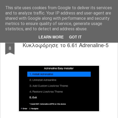
www.psjailbreak.gr
Καλωσήρθατε στο No1 site για τις κονσόλες Playstation στην Ελλάδα
This site uses cookies from Google to deliver its services
and to analyze traffic. Your IP address and user-agent are
Pages
shared with Google along with performance and security
metrics to ensure quality of service, generate usage
statistics, and to detect and address abuse.
LEARN MORE
GOT IT
JUN
Κυκλοφόρησε το 6.61 Adrenaline-5
8