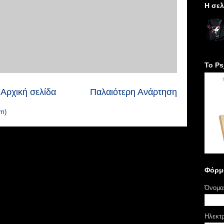
H σελ
Το Ps
Αρχική σελίδα
Παλαιότερη Ανάρτηση
m)
Φόρμ
Όνομα
Ηλεκτ