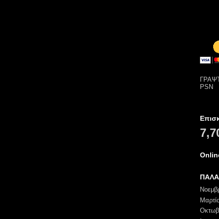
ΓΡΑΨΤ
PSN
Επισ
7,7
Onli
ΠΑΛΑ
Νοεμβ
Μαρτί
Οκτωβ