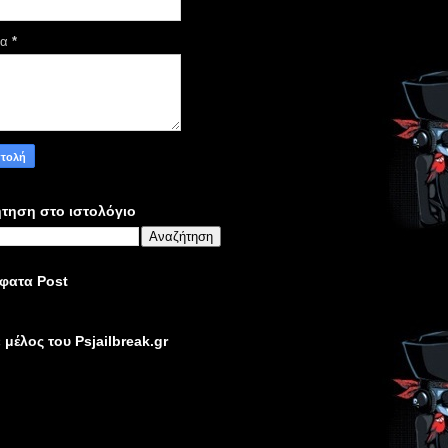
μα
*
τηση στο ιστολόγιο
φατα Post
ε μέλος του Psjailbreak.gr