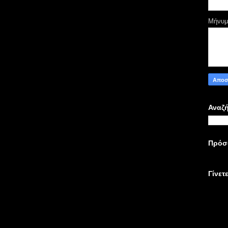
Μήνυ
Αναζή
Πρόσ
Γίνετ