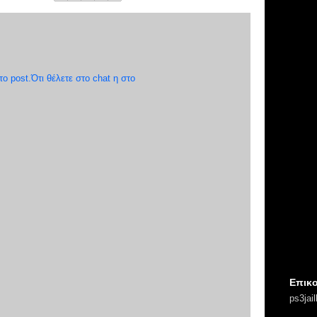
 post.Ότι θέλετε στο chat η στο
Επικο
ps3jai