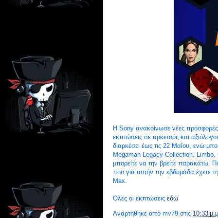
Η Sony ανακοίνωσε νέες προσφορές γ
εκπτώσεις σε αρκετούς και αξιόλογου
διαρκέσει έως τις 22 Μαΐου, ενώ μπο
Megaman Legacy Collection, Limbo, 
μπορείτε να την βρείτε παρακάτω. Πα
που για αυτήν την εβδομάδα έχετε τ
Max.
Όλες οι εκπτώσεις
εδώ
Αναρτήθηκε από
mv79
στις
10:33 μ.μ