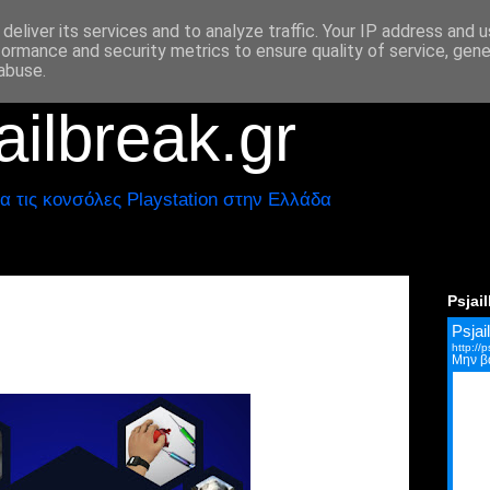
deliver its services and to analyze traffic. Your IP address and 
formance and security metrics to ensure quality of service, gen
abuse.
ilbreak.gr
α τις κονσόλες Playstation στην Ελλάδα
Psjai