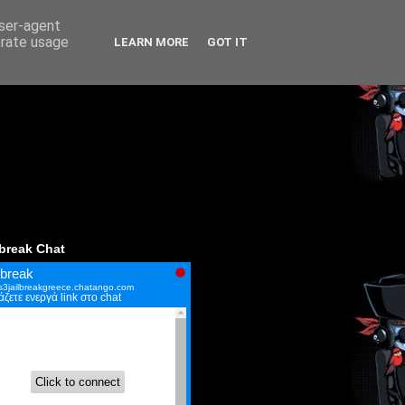
user-agent
erate usage
LEARN MORE
GOT IT
lbreak Chat