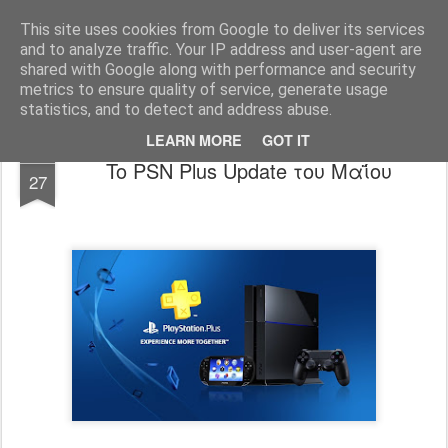
www.psjailbreak.gr
Καλωσήρθατε στο No1 site για τις κονσόλες Playstation στην Ελλάδα
This site uses cookies from Google to deliver its services
and to analyze traffic. Your IP address and user-agent are
Pages
shared with Google along with performance and security
metrics to ensure quality of service, generate usage
statistics, and to detect and address abuse.
LEARN MORE
GOT IT
APR
To PSN Plus Update του Μαΐου
27