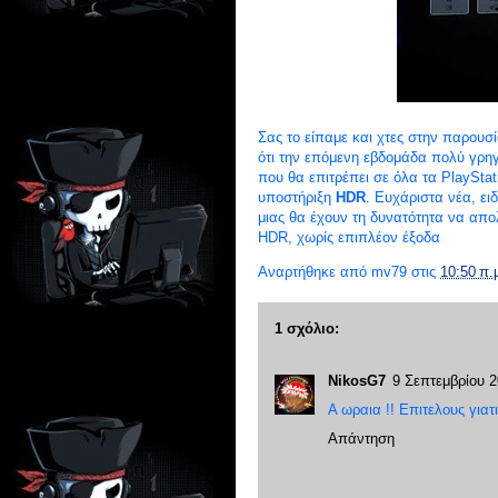
Σας το είπαμε και χτες στην παρουσ
ότι την επόμενη εβδομάδα πολύ γρηγ
που θα επιτρέπει σε όλα τα PlaySta
υποστήριξη
HDR
. Ευχάριστα νέα, ει
μιας θα έχουν τη δυνατότητα να απ
HDR, χωρίς επιπλέον έξοδα
Αναρτήθηκε από
mv79
στις
10:50 π.
1 σχόλιο:
NikosG7
9 Σεπτεμβρίου 2
Α ωραια !! Επιτελους γιατι
Απάντηση