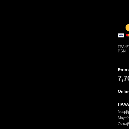
ΓΡΑΨΤ
PSN
Επισ
7,7
Onli
ΠΑΛΑ
Νοεμβ
Μαρτί
Οκτωβ