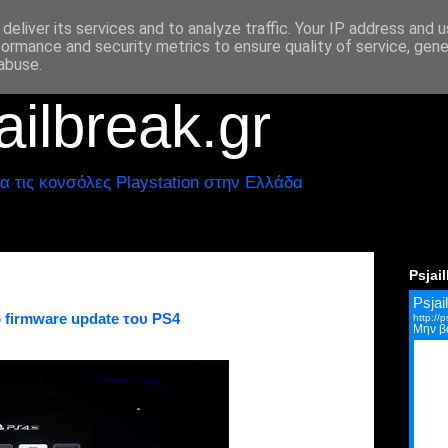
deliver its services and to analyze traffic. Your IP address and 
formance and security metrics to ensure quality of service, gen
abuse.
ilbreak.gr
α τις κονσόλες Playstation στην Ελλάδα
Psjai
 firmware update του PS4