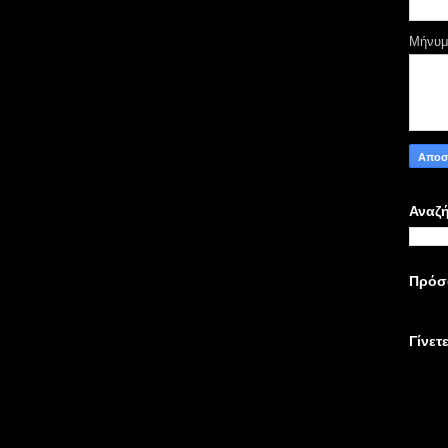
Μήνυ
Αναζή
Πρόσ
Γίνετ