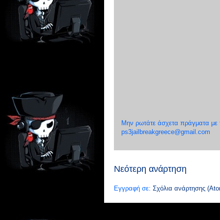
Μην ρωτάτε άσχετα πράγματα με το
ps3jailbreakgreece@gmail.com
Νεότερη ανάρτηση
Εγγραφή σε:
Σχόλια ανάρτησης (Ato