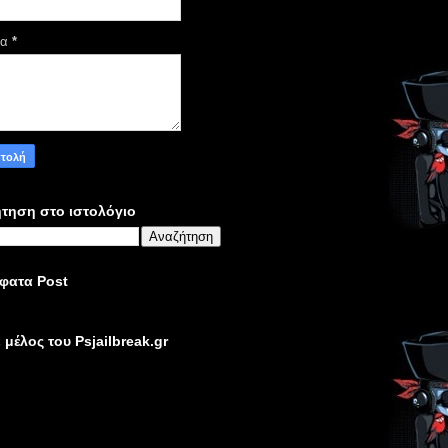
μα
*
τηση στο ιστολόγιο
φατα Post
ε μέλος του Psjailbreak.gr