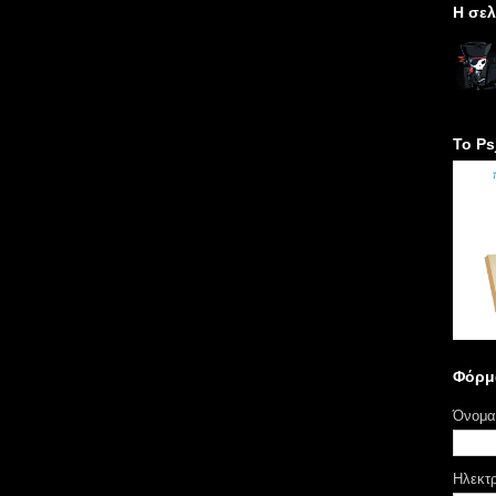
H σελ
Το Ps
Φόρμ
Όνομα
Ηλεκτ