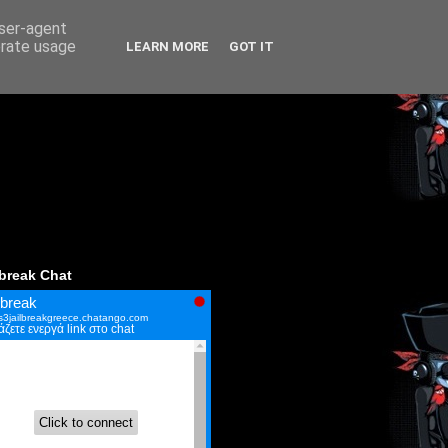
user-agent
erate usage
LEARN MORE
GOT IT
lbreak Chat