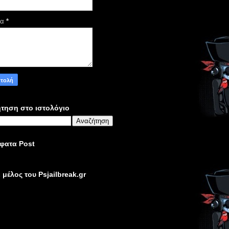
μα
*
τηση στο ιστολόγιο
φατα Post
ε μέλος του Psjailbreak.gr