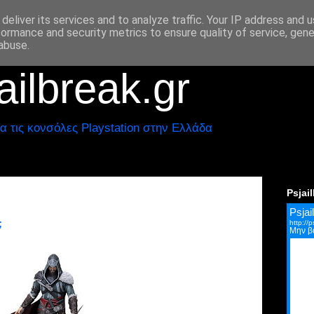
deliver its services and to analyze traffic. Your IP address and 
formance and security metrics to ensure quality of service, gen
abuse.
ilbreak.gr
α τις κονσόλες Playstation στην Ελλάδα
Psjai
;