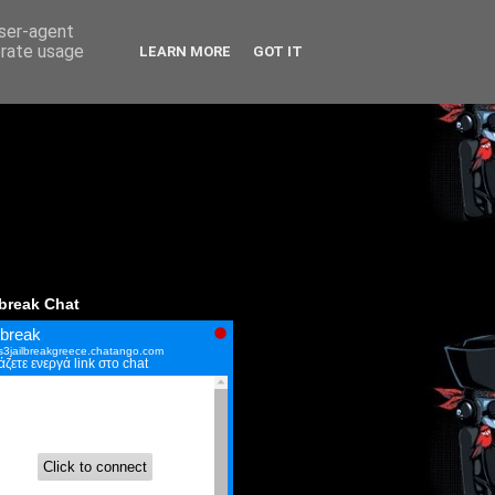
user-agent
erate usage
LEARN MORE
GOT IT
lbreak Chat