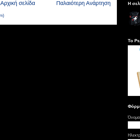
Αρχική σελίδα
Παλαιότερη Ανάρτηση
H σελ
m)
Το Ps
Φόρμ
Όνομα
Ηλεκτ