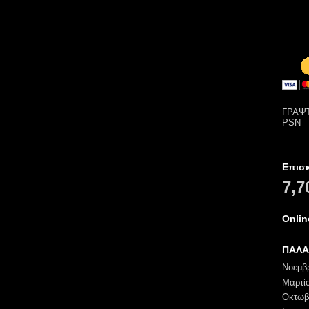
ΓΡΑΨΤ
PSN
Επισ
7,7
Onli
ΠΑΛΑ
Νοεμβ
Μαρτί
Οκτωβ