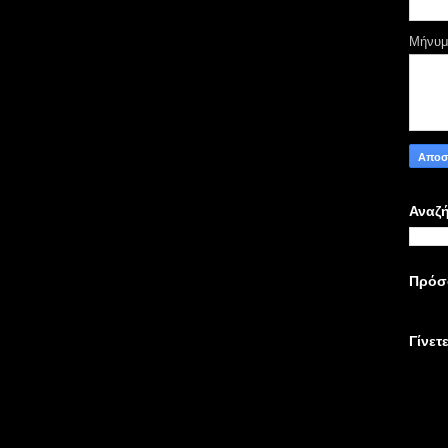
Μήνυ
Αναζή
Πρόσ
Γίνετ