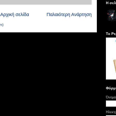
H σελ
Αρχική σελίδα
Παλαιότερη Ανάρτηση
m)
Το Ps
Φόρμ
Όνομα
Ηλεκτ