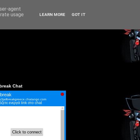
user-agent
erate usage
LEARN MORE
GOT IT
lbreak Chat