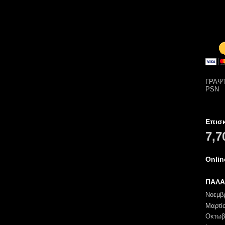
ΓΡΑΨΤ
PSN
Επισ
7,7
Onli
ΠΑΛΑ
Νοεμβ
Μαρτί
Οκτωβ