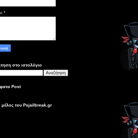
μα
*
τηση στο ιστολόγιο
φατα Post
ε μέλος του Psjailbreak.gr