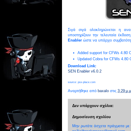
Σιγά σιγά ολοκληρώνεται η αν
υποστηρίζουν την τελευταία έκδο
Enabler
ώστε να υπάρχει συμβατότη
Added support for CFWs 4.80
Updated Cobra for CFWs 4.80
Download Link:
SEN Enabler v6.0.2
source: psx-place.com
Αναρτήθηκε από
baxalo
στις
3:29 μ.μ
Δεν υπάρχουν σχόλια:
Δημοσίευση σχολίου
Μην ρωτάτε άσχετα πράγματα με το