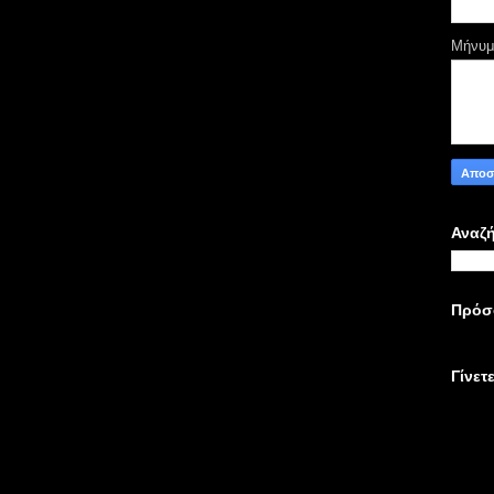
Μήνυ
Αναζή
Πρόσ
Γίνετ