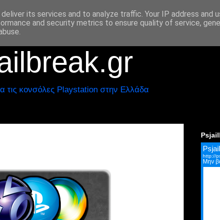
deliver its services and to analyze traffic. Your IP address and 
formance and security metrics to ensure quality of service, gen
abuse.
ilbreak.gr
α τις κονσόλες Playstation στην Ελλάδα
Psjai