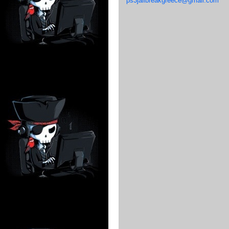
ps3jailbreakgreece@gmail.com