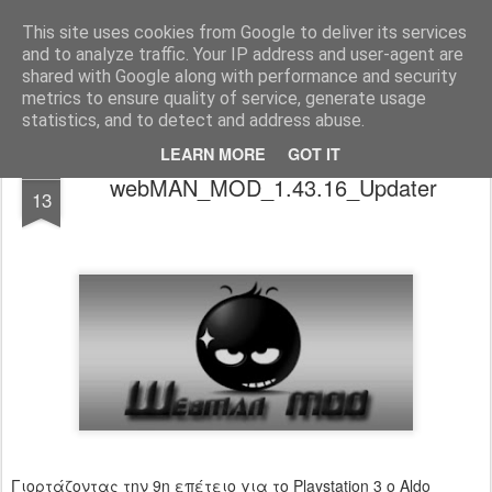
www.psjailbreak.gr
Καλωσήρθατε στο No1 site για τις κονσόλες Playstation στην Ελλάδα
This site uses cookies from Google to deliver its services
and to analyze traffic. Your IP address and user-agent are
Pages
shared with Google along with performance and security
metrics to ensure quality of service, generate usage
statistics, and to detect and address abuse.
LEARN MORE
GOT IT
NOV
webMAN_MOD_1.43.16_Updater
13
Γιορτάζοντας την 9η επέτειο για το Playstation 3 o Aldo