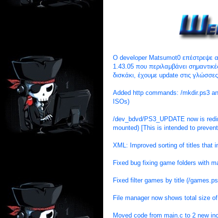
O developer Matsumot0 επέστρεψε α
1.43.05 που περιλαμβάνει σημαντικέ
δισκάκι, έχουμε update στις γλώσσες
Added http commands: /mkdir.ps3 and 
ISOs)
/dev_bdvd/PS3_UPDATE now is redire
mounted) [This is intended to prevent 
XML: Improved sorting of titles that 
Fixed bug fixing game folders with m
Fixed filter games by title (/games.ps
File manager now shows total size o
Moved code from main.c to 2 new inc