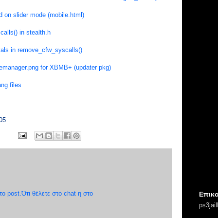
 on slider mode (mobile.html)
lls() in stealth.h
vals in remove_cfw_syscalls()
ilemanager.png for XBMB+ (updater pkg)
ng files
05
 post.Ότι θέλετε στο chat η στο
Επικο
ps3jai