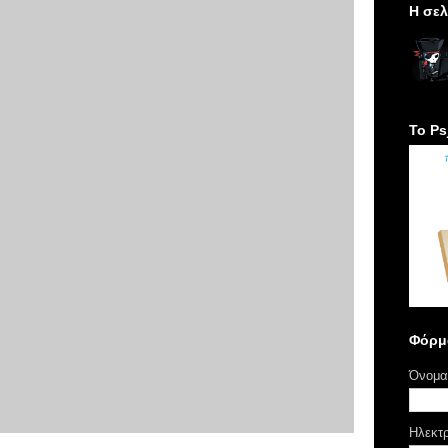
H σελ
Το Ps
Φόρμ
Όνομα
Ηλεκτ