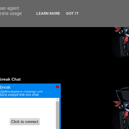
user-agent
erate usage
LEARN MORE
GOT IT
lbreak Chat