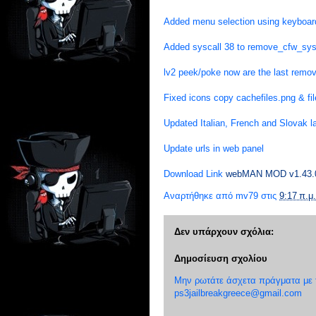
Added menu selection using keyboard
Added syscall 38 to remove_cfw_sysca
lv2 peek/poke now are the last remo
Fixed icons copy cachefiles.png & f
Updated Italian, French and Slovak la
Update urls in web panel
Download Link
webMAN MOD v1.43.
Αναρτήθηκε από
mv79
στις
9:17 π.μ.
Δεν υπάρχουν σχόλια:
Δημοσίευση σχολίου
Μην ρωτάτε άσχετα πράγματα με το
ps3jailbreakgreece@gmail.com