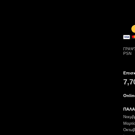
ΓΡΑΨΤ
PSN
Επισ
7,7
Onli
ΠΑΛΑ
Νοεμβ
Μαρτί
Οκτωβ