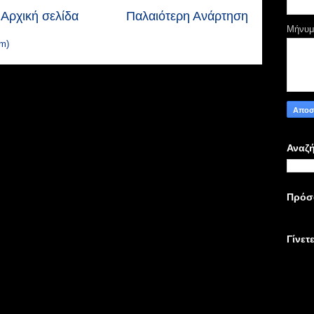
Αρχική σελίδα
Παλαιότερη Ανάρτηση
Μήνυ
m)
Αναζή
Πρόσ
Γίνετ