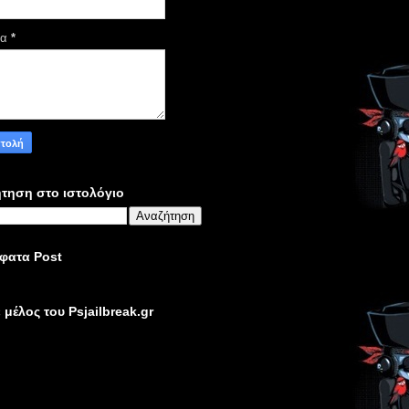
μα
*
τηση στο ιστολόγιο
φατα Post
ε μέλος του Psjailbreak.gr