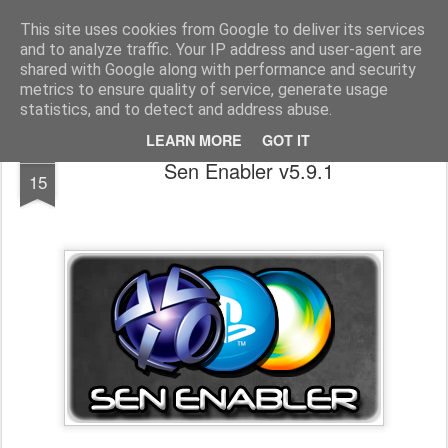
www.psjailbreak.gr
Καλωσήρθατε στο No1 site για τις κονσόλες Playstation στην Ελλάδα
This site uses cookies from Google to deliver its services
and to analyze traffic. Your IP address and user-agent are
Pages
shared with Google along with performance and security
metrics to ensure quality of service, generate usage
statistics, and to detect and address abuse.
LEARN MORE
GOT IT
OCT
Sen Enabler v5.9.1
15