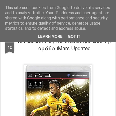
www.psjailbreak.gr
Καλωσήρθατε στο No1 site για τις κονσόλες Playstation στην Ελλάδα
This site uses cookies from Google to deliver its services
and to analyze traffic. Your IP address and user-agent are
Pages
shared with Google along with performance and security
metrics to ensure quality of service, generate usage
statistics, and to detect and address abuse.
LEARN MORE
GOT IT
To PES 2016 έγινε διαθέσιμο από την
SEP
10
ομάδα iMars Updated