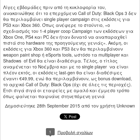
Λίγες εβδομάδες πριν από τη κυκλοφορία του,
ανακοινώθηκε ότι το επερχόμενο Call of Duty: Black Ops 3 δεν
θα περιλαμβάνει single player campaign στις εκδόσεις για
PS3 και Xbox 360. Όπως ανέφερε το στούντιο, «ο
σχεδιασμός του 1-4 player coop Campaign των εκδόσεων για
Xbox One, PS4 και PC δεν ήταν δυνατό να αναπαραχθεί
πιστά στο hardware της προηγούμενης γενιάς». Ακόμη, οι
εκδόσεις για Xbox 360 και PS3 δεν θα περιλαμβάνουν
weapon paint shop ή eSports tools, ωστόσο τα multiplayer και
Shadows of Evil θα είναι διαθέσιμα. Τέλος, o τίτλος
αναμένεται το Νοέμβριο και με το single player να είναι
πλέον εκτός, οι εκδόσεις last-gen θα είναι διαθέσιμες
έναντι €49.99, ενώ θα περιλαμβάνουν, ως bonus download,
το αρχικό Call of Duty: Black Ops (όχι σε όλες τις περιοχές).
Έτσι σιγά σιγά οι εταιρείες με ομαλό και έμμεσο τρόπο
όπως φαίνεται παιρνάνε στηνεπόμενη γενιά
Δημοσιεύτηκε
28th September 2015
από τον χρήστη Unknown
1
Προβολή σχολίων