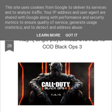
www.psjailbreak.gr
Καλωσήρθατε στο No1 site για τις κονσόλες Playstation στην Ελλάδα
This site uses cookies from Google to deliver its services
and to analyze traffic. Your IP address and user-agent are
Pages
shared with Google along with performance and security
metrics to ensure quality of service, generate usage
statistics, and to detect and address abuse.
LEARN MORE
GOT IT
Χωρίς single player mode στο PS3 το
SEP
28
COD Black Ops 3