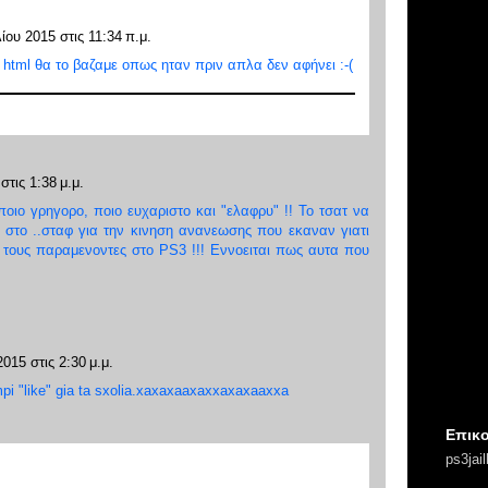
ίου 2015 στις 11:34 π.μ.
 html θα το βαζαμε οπως ηταν πριν απλα δεν αφήνει :-(
στις 1:38 μ.μ.
οιο γρηγορο, ποιο ευχαριστο και "ελαφρυ" !! Το τσατ να
ο στο ..σταφ για την κινηση ανανεωσης που εκαναν γιατι
 τους παραμενοντες στο PS3 !!! Εννοειται πως αυτα που
2015 στις 2:30 μ.μ.
pi "like" gia ta sxolia.xaxaxaaxaxxaxaxaaxxa
Επικο
ps3jai