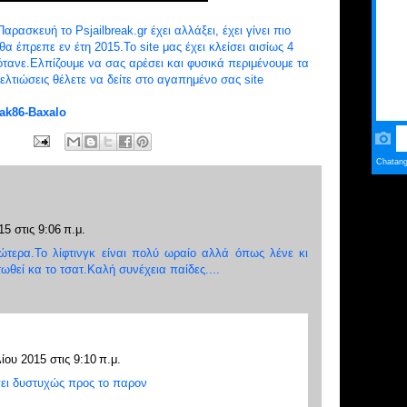
ρασκευή το Psjailbreak.gr έχει αλλάξει, έχει γίνει πιο
 έπρεπε εν έτη 2015.Το site μας έχει κλείσει αισίως 4
ζότανε.Ελπίζουμε να σας αρέσει και φυσικά περιμένουμε τα
ελτιώσεις θέλετε να δείτε στο αγαπημένο σας site
ak86-Baxalo
15 στις 9:06 π.μ.
τερα.Το λίφτινγκ είναι πολύ ωραίο αλλά όπως λένε κι
ωθεί κα το τσατ.Καλή συνέχεια παίδες....
ίου 2015 στις 9:10 π.μ.
πει δυστυχώς προς το παρον