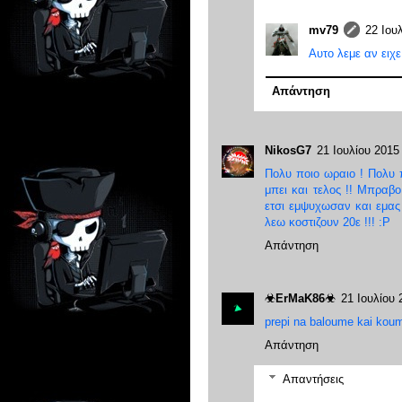
mv79
22 Ιουλ
Αυτο λεμε αν ειχε
Απάντηση
NikosG7
21 Ιουλίου 2015 
Πολυ ποιο ωραιο ! Πολυ π
μπει και τελος !! Μπραβ
ετσι εμψυχωσαν και εμας
λεω κοστιζουν 20ε !!! :P
Απάντηση
☣ErMaK86☣
21 Ιουλίου 
prepi na baloume kai koum
Απάντηση
Απαντήσεις