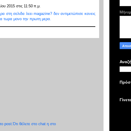
ίου 2015 στις 11:50 π.μ.
Μήνυ
ερα στη σελιδα λεει magazine? δεν αντιμετώπισε κανεις
α τωρα μονο την πρωτη μερα.
Αναζή
Πρόσ
Γίνετ
 post.Ότι θέλετε στο chat η στο