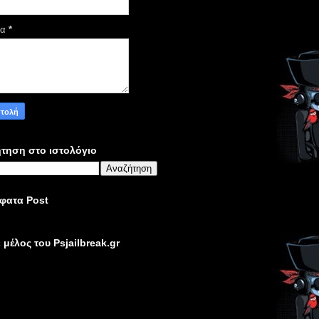
μα
*
τηση στο ιστολόγιο
φατα Post
ε μέλος του Psjailbreak.gr