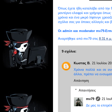
Όπως έχετε ήδη καταλάβει από την Πα
μοντέρνο ελαφρύ και γρήγορο όπως θα
χρόνια και ένα μικρό λίφτινγκ χρεια
σχόλια σας για όποιες αλλαγές και β
Οι admin και moderator mv79-Erm
Αναρτήθηκε από
mv79
στις
8:31 π.μ.
9 σχόλια:
Κωστας Β.
21 Ιουλίου 20
Χρόνια πολλά και σε ανώ
άλλοι, πρέπει να ενσωματ
Απάντηση
Απαντήσεις
mv79
21 Ιουλ
Δε μας το επιτρέ