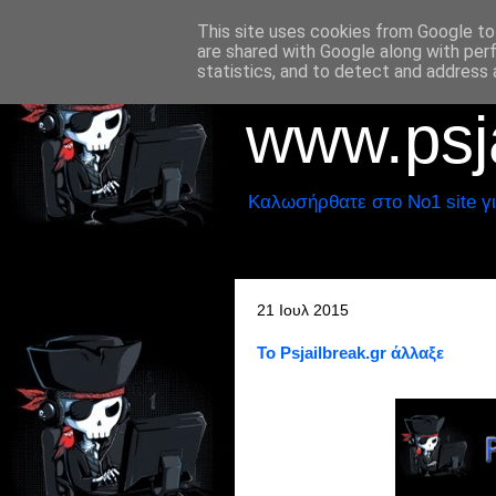
This site uses cookies from Google to 
are shared with Google along with per
statistics, and to detect and address 
www.psja
Καλωσήρθατε στο No1 site γι
21 Ιουλ 2015
Το Psjailbreak.gr άλλαξε