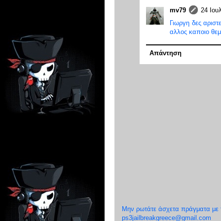
mv79
24 Ιουλ
Γιωργη δες αριστ
αλλος καποιο θεμ
Απάντηση
Μην ρωτάτε άσχετα πράγματα με το
ps3jailbreakgreece@gmail.com