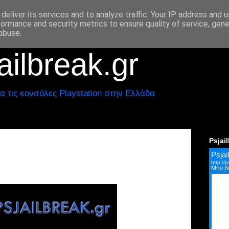
deliver its services and to analyze traffic. Your IP address and 
formance and security metrics to ensure quality of service, gen
abuse.
ilbreak.gr
α τις κονσόλες Playstation στην Ελλάδα
Psjai