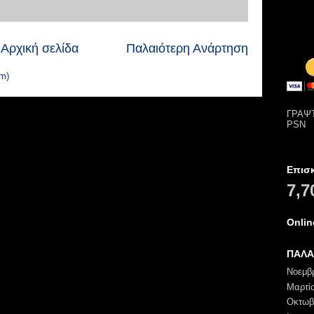
Αρχική σελίδα
Παλαιότερη Ανάρτηση
m)
ΓΡΑΨΤ
PSN
Επισ
7,7
Onli
ΠΑΛΑ
Νοεμβ
Μαρτί
Οκτωβ