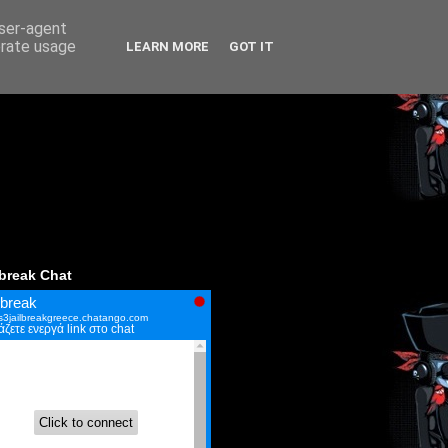
user-agent
erate usage
LEARN MORE
GOT IT
lbreak Chat