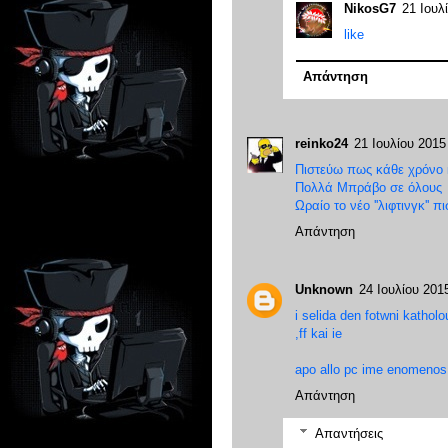
NikosG7
21 Ιουλ
like
Απάντηση
reinko24
21 Ιουλίου 2015 
Πιστεύω πως κάθε χρόνο 
Πολλά Μπράβο σε όλους
Ωραίο το νέο ''λιφτινγκ''
Απάντηση
Unknown
24 Ιουλίου 2015
i selida den fotwni kathol
,ff kai ie
apo allo pc ime enomenos
Απάντηση
Απαντήσεις