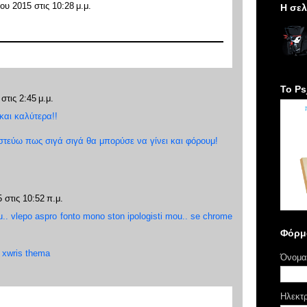
ίου 2015 στις 10:28 μ.μ.
H σελ
Το Ps
στις 2:45 μ.μ.
και καλύτερα!!
 πιστεύω πως σιγά σιγά θα μπορύσε να γίνει και φόρουμ!
 στις 10:52 π.μ.
ou.. vlepo aspro fonto mono ston ipologisti mou.. se chrome
Φόρμ
 xwris thema
Όνομα
Ηλεκτ