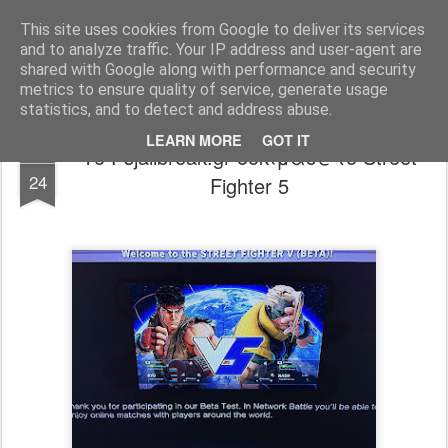
www.psjailbreak.gr
Καλωσήρθατε στο No1 site για τις κονσόλες Playstation στην Ελλάδα
This site uses cookies from Google to deliver its services
and to analyze traffic. Your IP address and user-agent are
Pages
shared with Google along with performance and security
metrics to ensure quality of service, generate usage
statistics, and to detect and address abuse.
LEARN MORE
GOT IT
Το Psjailbreak.gr δοκίμασε το Street
JUL
24
Fighter 5