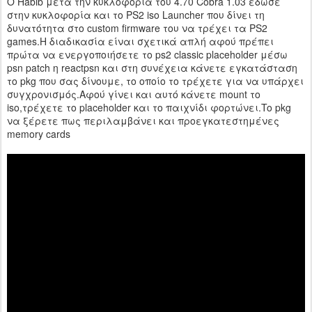
O Habib μετά την κυκλοφορία του 4.70 Cobra 1.03 έδωσε
στην κυκλοφορία και το PS2 iso Launcher που δίνει τη
δυνατότητα στο custom firmware του να τρέχει τα PS2
games.H διαδικασία είναι σχετικά απλή αφού πρέπει
πρώτα να ενεργοποιήσετε το ps2 classic placeholder μέσω
psn patch η reactpsn και στη συνέχεια κάνετε εγκατάσταση
το pkg που σας δίνουμε, το οποίο το τρέχετε για να υπάρχει
συγχρονισμός.Αφού γίνει και αυτό κάνετε mount το
iso,τρέχετε το placeholder και το παιχνίδι φορτώνει.To pkg
να ξέρετε πως περιλαμβάνει και προεγκατεστημένες
memory cards