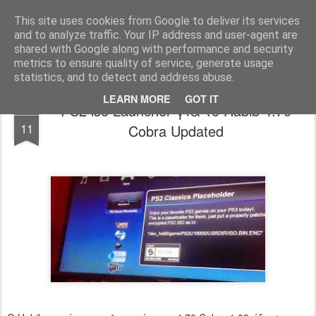
www.psjailbreak.gr
Καλωσήρθατε στο No1 site για τις κονσόλες Playstation στην Ελλάδα
This site uses cookies from Google to deliver its services
and to analyze traffic. Your IP address and user-agent are
Pages
shared with Google along with performance and security
metrics to ensure quality of service, generate usage
statistics, and to detect and address abuse.
LEARN MORE
GOT IT
PS2 iso Launcher για το Habib 4.70
MAY
11
Cobra Updated