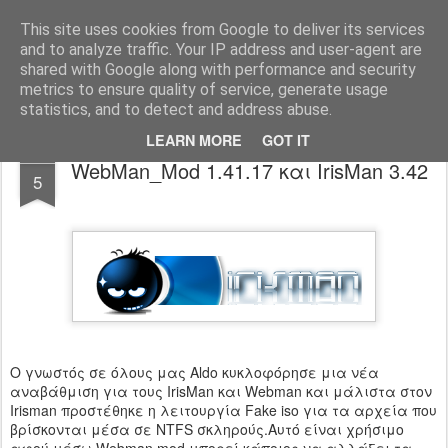
www.psjailbreak.gr
Καλωσήρθατε στο No1 site για τις κονσόλες Playstation στην Ελλάδα
This site uses cookies from Google to deliver its services
and to analyze traffic. Your IP address and user-agent are
Pages
shared with Google along with performance and security
metrics to ensure quality of service, generate usage
statistics, and to detect and address abuse.
LEARN MORE
GOT IT
FEB
WebMan_Mod 1.41.17 και IrisMan 3.42
5
O γνωστός σε όλους μας Aldo κυκλοφόρησε μια νέα
αναβάθμιση για τους IrisMan και Webman και μάλιστα στον
Irisman προστέθηκε η λειτουργία Fake iso για τα αρχεία που
βρίσκονται μέσα σε NTFS σκληρούς.Αυτό είναι χρήσιμο