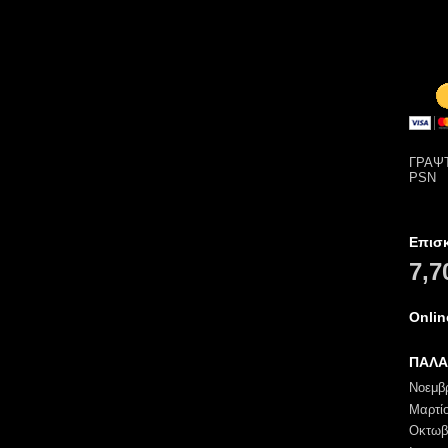
ΓΡΑΨΤ
PSN
Επισ
7,7
Onli
ΠΑΛΑ
Νοεμβ
Μαρτί
Οκτωβ