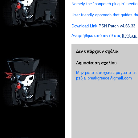
Namely the "psnpatch plug-in" sectio
User friendly approach that guides the
Download Link
PSN Patch v4.66.33
Αναρτήθηκε από
mv79
στις
8:28 μ.μ.
Δεν υπάρχουν σχόλια:
Δημοσίευση σχολίου
Μην ρωτάτε άσχετα πράγματα με το
ps3jailbreakgreece@gmail.com