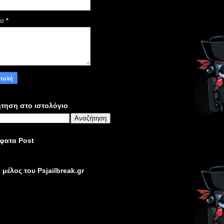
μα
*
τηση στο ιστολόγιο
φατα Post
ε μέλος του Psjailbreak.gr