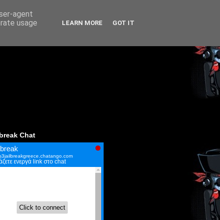
user-agent
erate usage
LEARN MORE
GOT IT
lbreak Chat