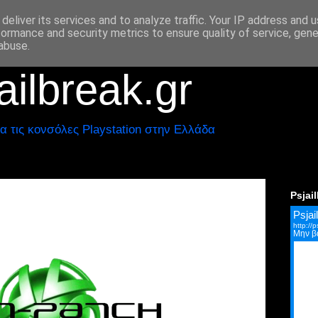
deliver its services and to analyze traffic. Your IP address and 
formance and security metrics to ensure quality of service, gen
abuse.
ilbreak.gr
α τις κονσόλες Playstation στην Ελλάδα
Psjai