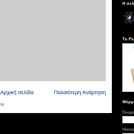
H σελ
Το Ps
Αρχική σελίδα
Παλαιότερη Ανάρτηση
Φόρμ
m)
Όνομα
Ηλεκτ