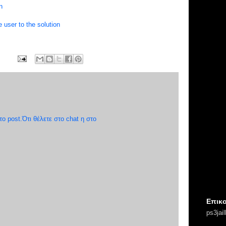
n
 user to the solution
 post.Ότι θέλετε στο chat η στο
Επικο
ps3jai