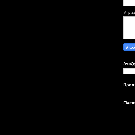
Μήνυ
Αναζή
Πρόσ
Γίνετ