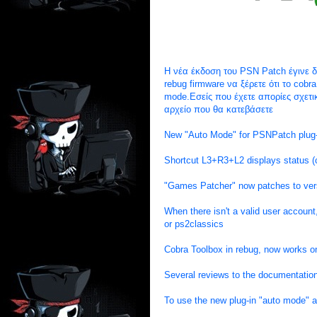
Η νέα έκδοση του PSN Patch έγινε δ
rebug firmware να ξέρετε ότι το cobr
mode.Εσείς που έχετε απορίες σχετικ
αρχείο που θα κατεβάσετε
New "Auto Mode" for PSNPatch plug-
Shortcut L3+R3+L2 displays status (c
"Games Patcher" now patches to ver
When there isn't a valid user accou
or ps2classics
Cobra Toolbox in rebug, now works 
Several reviews to the documentation 
To use the new plug-in "auto mode" a