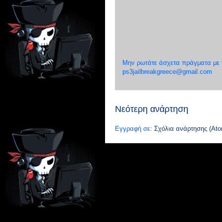
Μην ρωτάτε άσχετα πράγματα με το
ps3jailbreakgreece@gmail.com
Νεότερη ανάρτηση
Εγγραφή σε:
Σχόλια ανάρτησης (Ato