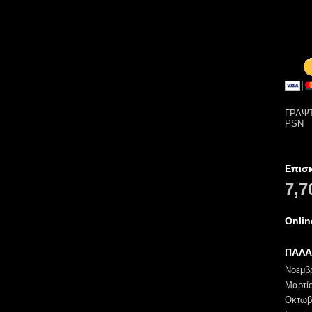
ΓΡΑΨΤ
PSN
Επισ
7,7
Onli
ΠΑΛΑ
Νοεμβ
Μαρτί
Οκτωβ