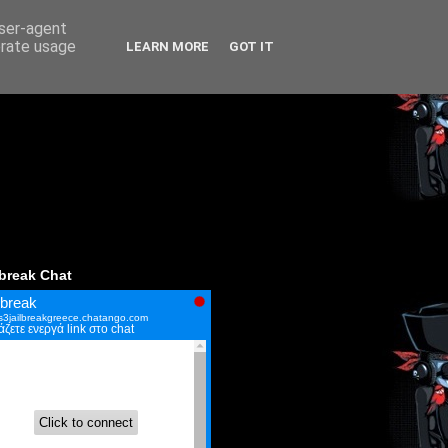
user-agent
erate usage
LEARN MORE
GOT IT
lbreak Chat