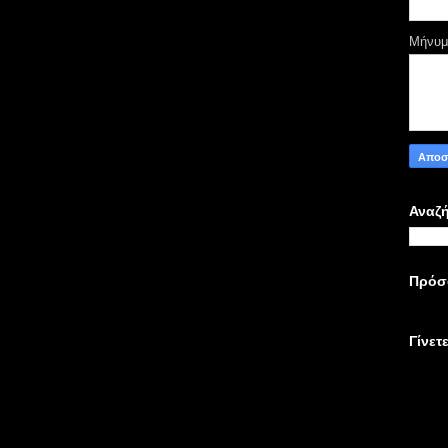
Μήνυ
Αναζή
Πρόσ
Γίνετ