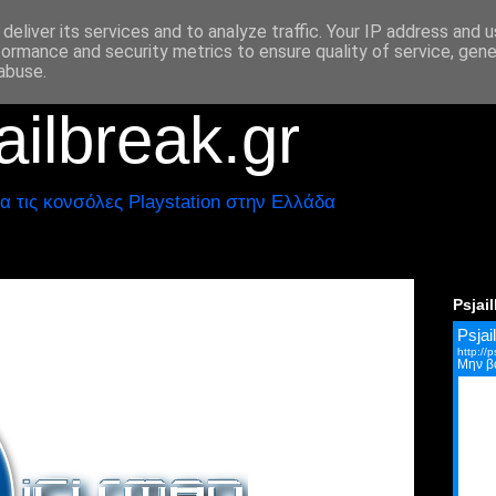
deliver its services and to analyze traffic. Your IP address and 
formance and security metrics to ensure quality of service, gen
abuse.
ilbreak.gr
α τις κονσόλες Playstation στην Ελλάδα
Psjai