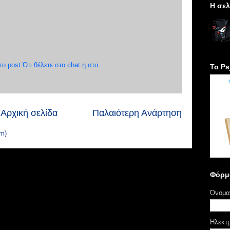
H σελ
 post.Ότι θέλετε στο chat η στο
Το Ps
Αρχική σελίδα
Παλαιότερη Ανάρτηση
m)
Φόρμ
Όνομα
Ηλεκτ