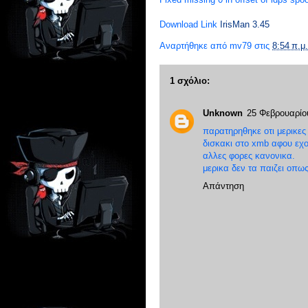
Download Link
IrisMan 3.45
Αναρτήθηκε από
mv79
στις
8:54 π.μ.
1 σχόλιο:
Unknown
25 Φεβρουαρίου
παρατηρηθηκε οτι μερικες 
δισκακι στο xmb αφου εχου
αλλες φορες κανονικα.
μερικα δεν τα παιζει οπως
Απάντηση