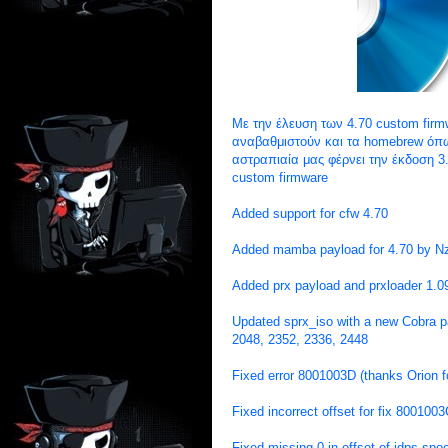
Με την έλευση των 4.70 custom firm
αναβαθμιστούν και τα homebrew όπω
αστραπιαία μας φέρνει την έκδοση 3
custom firmware
Added support for cfw 4.70
Added mamba payload for 4.70 by N
Added prx payload and prxloader 1.0
Updated sprx_iso with a new Cobra p
2048, 2352, 2336, 2448
Fixed error 8001003D (thanks Orion fo
Fixed incorrect offset for fix 800100
Fixed missing 0 in offset of idps spoo