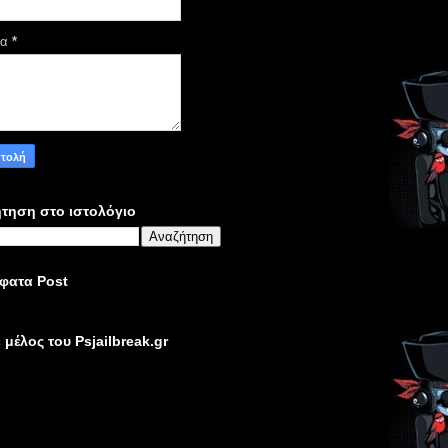
μα
*
τηση στο ιστολόγιο
φατα Post
ε μέλος του Psjailbreak.gr