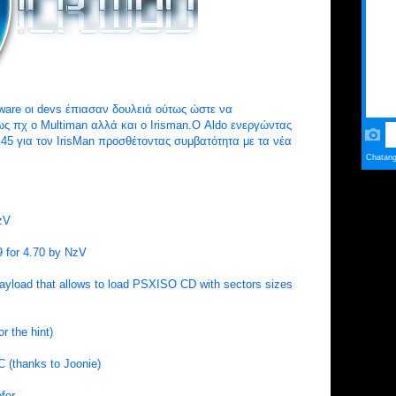
ware οι devs έπιασαν δουλειά ούτως ώστε να
ς πχ ο Multiman αλλά και ο Irisman.Ο Aldo ενεργώντας
.45 για τον IrisMan προσθέτοντας συμβατότητα με τα νέα
zV
9 for 4.70 by NzV
ayload that allows to load PSXISO CD with sectors sizes
r the hint)
3C (thanks to Joonie)
fer