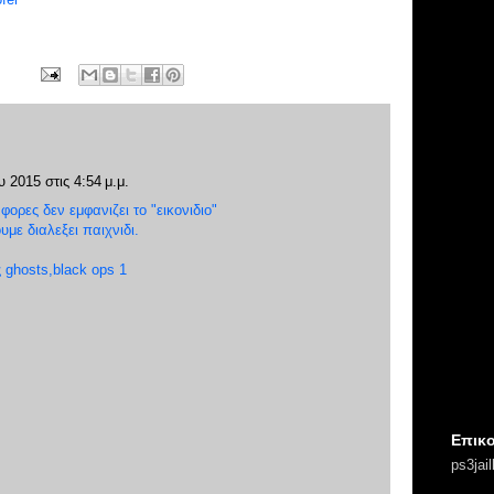
 2015 στις 4:54 μ.μ.
φορες δεν εμφανιζει το "εικονιδιο"
με διαλεξει παιχνιδι.
 ghosts,black ops 1
Επικο
ps3jai