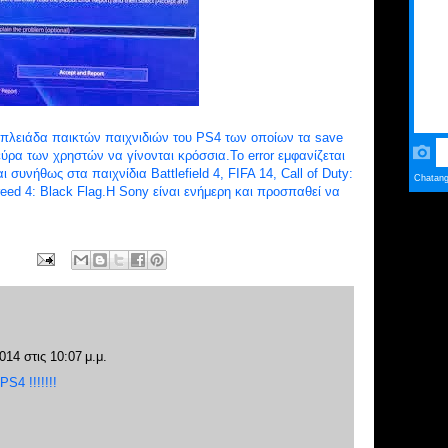
πλειάδα παικτών παιχνιδιών του PS4 των οποίων τα save
εύρα των χρηστών να γίνονται κρόσσια.To error εμφανίζεται
 συνήθως στα παιχνίδια Battlefield 4, FIFA 14, Call of Duty:
eed 4: Black Flag.Η Sony είναι ενήμερη και προσπαθεί να
014 στις 10:07 μ.μ.
S4 !!!!!!!