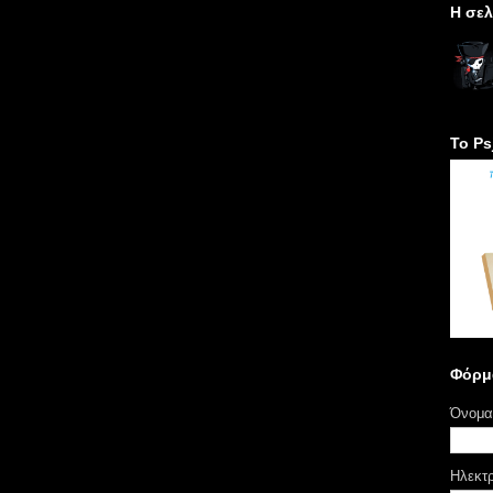
H σελ
Το Ps
Φόρμ
Όνομα
Ηλεκτ