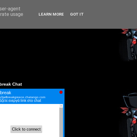
user-agent
erate usage
LEARN MORE
GOT IT
lbreak Chat