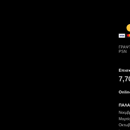
ΓΡΑΨΤ
PSN
Επισ
7,7
Onli
ΠΑΛΑ
Νοεμβ
Μαρτί
Οκτωβ