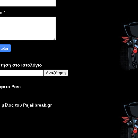
μα
*
τηση στο ιστολόγιο
φατα Post
ε μέλος του Psjailbreak.gr