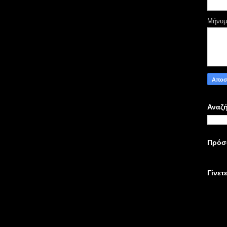
Μήνυ
Αναζή
Πρόσ
Γίνετ