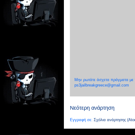
Μην ρωτάτε άσχετα πράγματα με το
ps3jailbreakgreece@gmail.com
Νεότερη ανάρτηση
Εγγραφή σε:
Σχόλια ανάρτησης (Ato