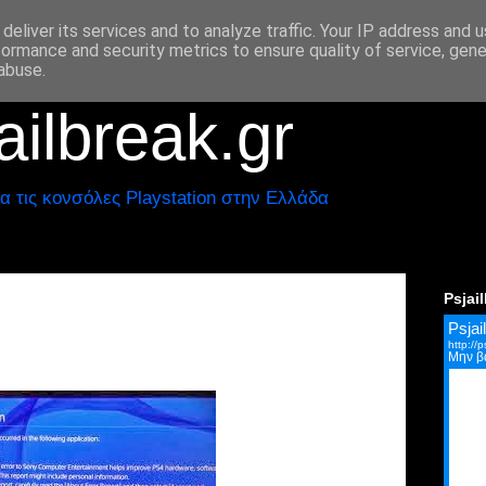
deliver its services and to analyze traffic. Your IP address and 
formance and security metrics to ensure quality of service, gen
abuse.
ilbreak.gr
α τις κονσόλες Playstation στην Ελλάδα
Psjai