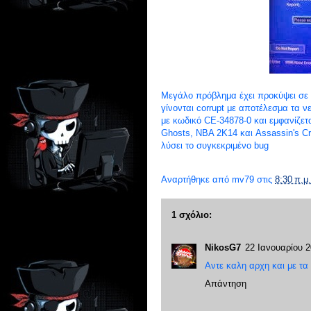
Μεγάλο πρόβλημα έχει προκύψει σε 
γίνονται corrupt με αποτέλεσμα τα ν
με κωδικό CE-34878-0 και εμφανίζεται
Ghosts, NBA 2K14 και Assassin's Cr
λύσει το συγκεκριμένο bug
Αναρτήθηκε από
mv79
στις
8:30 π.μ.
1 σχόλιο:
NikosG7
22 Ιανουαρίου 2
Αντε καλη αρχη και με τα P
Απάντηση