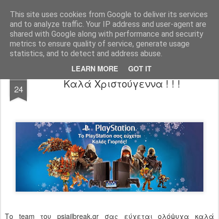
www.psjailbreak.gr
Καλωσήρθατε στο No1 site για τις κονσόλες Playstation στην Ελλάδα
This site uses cookies from Google to deliver its services
and to analyze traffic. Your IP address and user-agent are
Pages
shared with Google along with performance and security
metrics to ensure quality of service, generate usage
statistics, and to detect and address abuse.
LEARN MORE
GOT IT
DEC
Καλά Χριστούγεννα ! ! !
24
Το team του psjailbreak.gr σας εύχεται ολόψυχα καλά