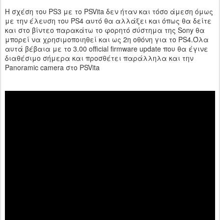
Η σχέση του PS3 με το PSVita δεν ήταν και τόσο άμεση όμως
με την έλευση του PS4 αυτό θα αλλάξει και όπως θα δείτε
και στο βίντεο παρακάτω το φορητό σύστημα της Sony θα
μπορεί να χρησιμοποιηθεί και ως 2η οθόνη για το PS4.Όλα
αυτά βέβαια με το 3.00 official firmware update που θα έγινε
διαθέσιμο σήμερα και προσθέτει παράλληλα και την
Panoramic camera στο PSVita