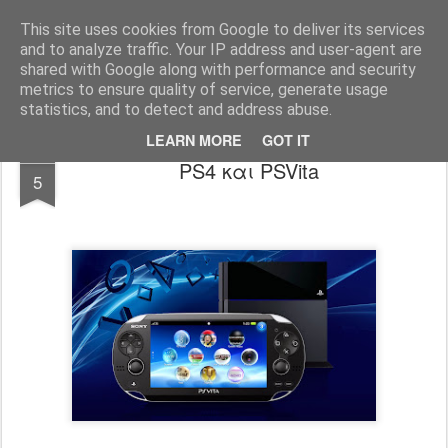
www.psjailbreak.gr
Καλωσήρθατε στο No1 site για τις κονσόλες Playstation στην Ελλάδα
This site uses cookies from Google to deliver its services
and to analyze traffic. Your IP address and user-agent are
Pages
shared with Google along with performance and security
metrics to ensure quality of service, generate usage
statistics, and to detect and address abuse.
LEARN MORE
GOT IT
NOV
PS4 και PSVita
5