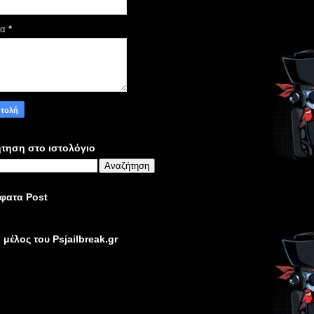
μα
*
τηση στο ιστολόγιο
φατα Post
ε μέλος του Psjailbreak.gr