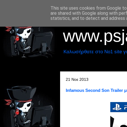
This site uses cookies from Google to 
are shared with Google along with per
statistics, and to detect and address 
www.psja
Καλωσήρθατε στο No1 site γι
21 Νοε 2013
Infamous Second Son Trailer 