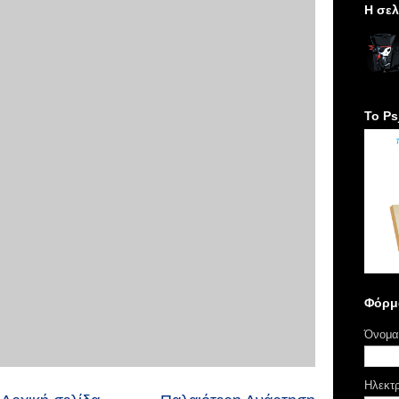
H σελ
Το Ps
Φόρμ
Όνομα
Ηλεκτ