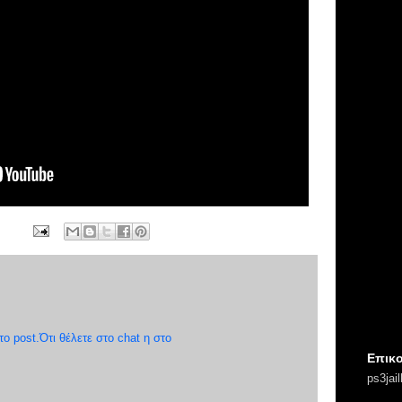
 post.Ότι θέλετε στο chat η στο
Επικο
ps3jai