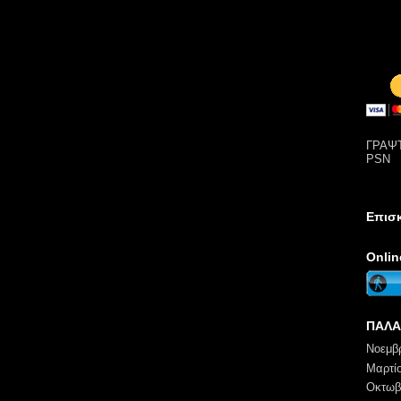
ΓΡΑΨΤ
PSN
Επισ
Onli
ΠΑΛΑ
Νοεμβ
Μαρτί
Οκτωβ