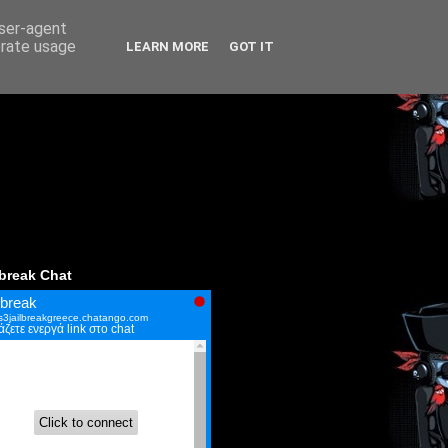
user-agent
erate usage
LEARN MORE
GOT IT
lbreak Chat