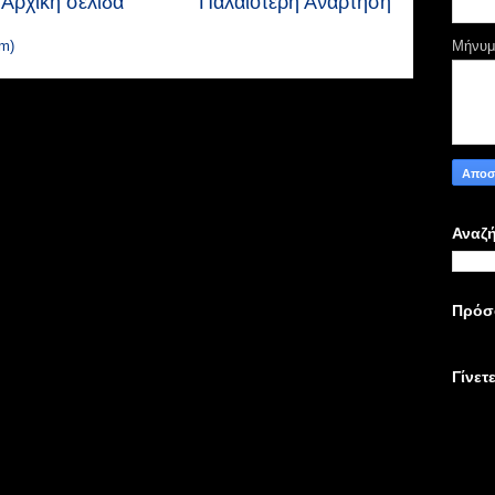
Αρχική σελίδα
Παλαιότερη Ανάρτηση
m)
Μήνυ
Αναζή
Πρόσ
Γίνετ