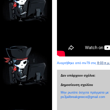
Αναρτήθηκε από
mv79
στις
8:03 π.μ.
Δεν υπάρχουν σχόλια:
Δημοσίευση σχολίου
Μην ρωτάτε άσχετα πράγματα με το
ps3jailbreakgreece@gmail.com