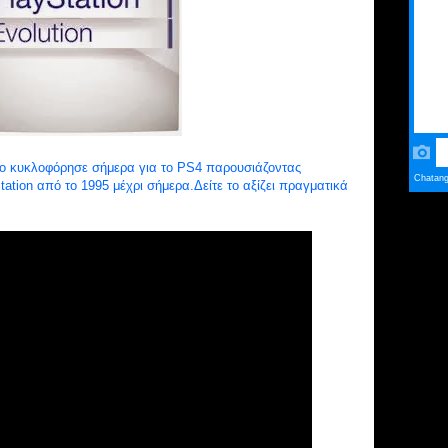
εο κυκλοφόρησε σήμερα για το PS4 παρουσιάζοντας
tation από το 1995 μέχρι σήμερα.Δείτε το αξίζει πραγματικά