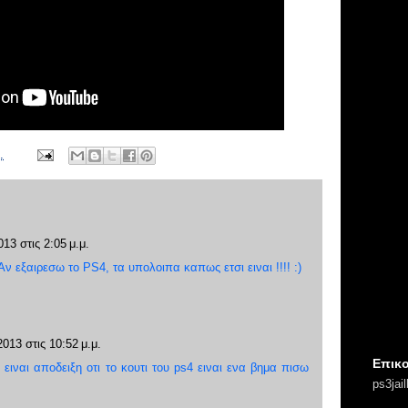
.
13 στις 2:05 μ.μ.
 Αν εξαιρεσω το PS4, τα υπολοιπα καπως ετσι ειναι !!!! :)
013 στις 10:52 μ.μ.
Επικο
 ειναι αποδειξη οτι το κουτι του ps4 ειναι ενα βημα πισω
ps3jai