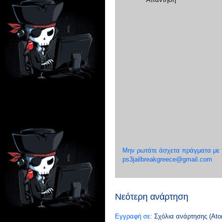
Μην ρωτάτε άσχετα πράγματα με το
ps3jailbreakgreece@gmail.com
Νεότερη ανάρτηση
Εγγραφή σε:
Σχόλια ανάρτησης (Ato