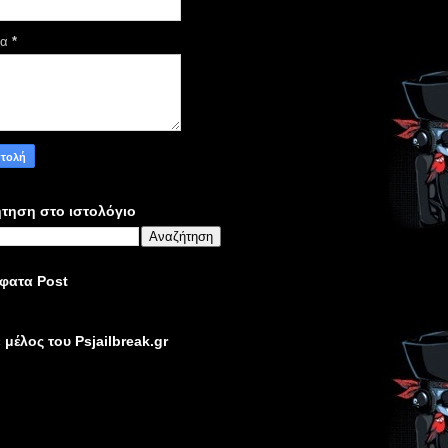
μα
*
τηση στο ιστολόγιο
φατα Post
ε μέλος του Psjailbreak.gr