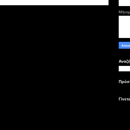
Μήνυ
Αναζή
Πρόσ
Γίνετ