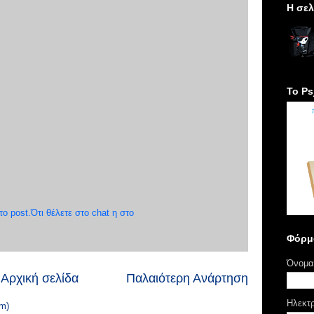
H σελ
Το Ps
 post.Ότι θέλετε στο chat η στο
Φόρμ
Όνομα
Αρχική σελίδα
Παλαιότερη Ανάρτηση
Ηλεκτ
m)