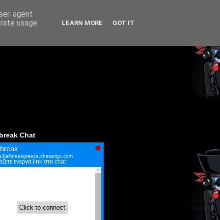
user-agent
erate usage
LEARN MORE
GOT IT
lbreak Chat