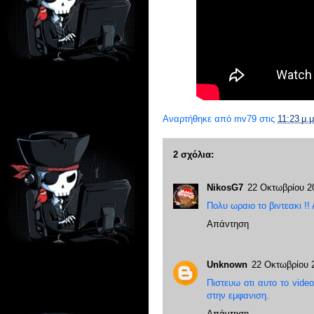
Αναρτήθηκε από
mv79
στις
11:23 μ.μ
2 σχόλια:
NikosG7
22 Οκτωβρίου 20
Πολυ ωραιο το βιντεακι !!
Απάντηση
Unknown
22 Οκτωβρίου 2
Πιστευω οτι αυτο το video
στην εμφανιση.
Απάντηση