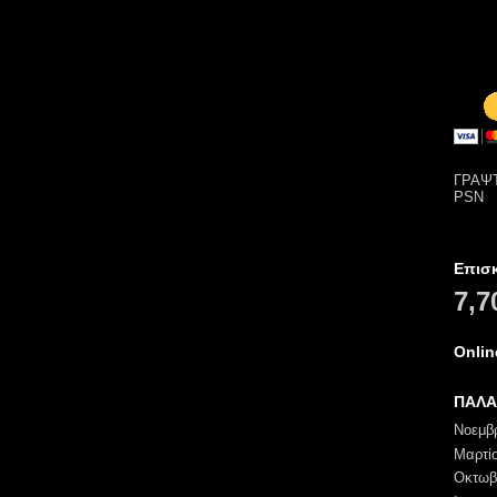
ΓΡΑΨΤ
PSN
Επισ
7,7
Onli
ΠΑΛΑ
Νοεμβ
Μαρτί
Οκτωβ