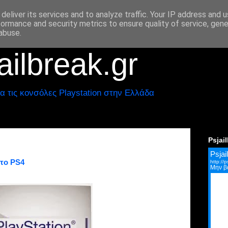
deliver its services and to analyze traffic. Your IP address and 
formance and security metrics to ensure quality of service, gen
abuse.
ilbreak.gr
α τις κονσόλες Playstation στην Ελλάδα
Psjai
 το PS4