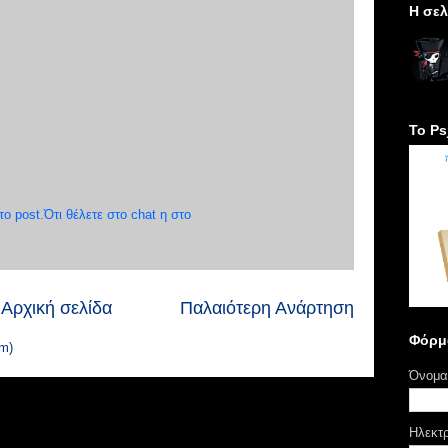
H σελ
Το Ps
 post.Ότι θέλετε στο chat η στο
Αρχική σελίδα
Παλαιότερη Ανάρτηση
Φόρμ
m)
Όνομα
Ηλεκτ