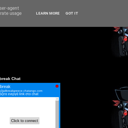
user-agent
erate usage
LEARN MORE
GOT IT
lbreak Chat