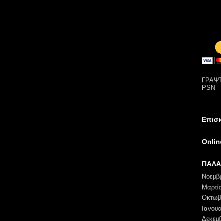
ΓΡΑΨΤ
PSN
Επισ
Onli
ΠΑΛΑ
Νοεμβ
Μαρτί
Οκτωβ
Ιανουα
Δεκεμ