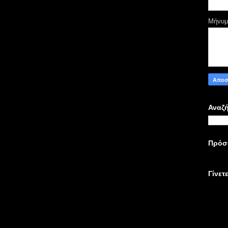
Μήνυ
Αναζή
Πρόσ
Γίνετ