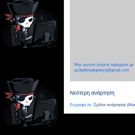
Μην ρωτάτε άσχετα πράγματα με το
ps3jailbreakgreece@gmail.com
Νεότερη ανάρτηση
Εγγραφή σε:
Σχόλια ανάρτησης (Ato