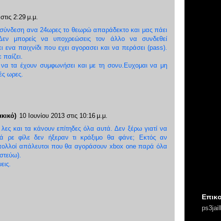
στις 2:29 μ.μ.
 σύνδεση ανα 24ωρες το θεωρώ απαράδεκτο και μας πάει
Δεν μπορείς να υποχρεώσεις τον άλλο να συνδεθεί
ι ενα παιχνίδι που εχει αγορασει και να περάσει (pass).
ε παίζει.
 να τα έχουν συμφωνήσει και με τη σονυ.Ευχομαι να μη
ές ωρες.
κικό)
10 Ιουνίου 2013 στις 10:16 μ.μ.
λες και τα κάνουν επίτηδες όλα αυτά. Δεν ξέρω γιατί να
ά ρε φίλε δεν ήξεραν τι κράξιμο θα φάνε; Εκτός αν
πολλοί απάλευτοι που θα αγοράσουν xbox οne παρά όλα
στεύω).
εις.
Επικο
ps3jai