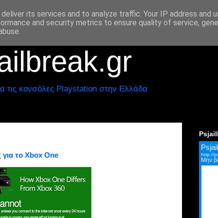
deliver its services and to analyze traffic. Your IP address and 
formance and security metrics to ensure quality of service, gen
abuse.
ilbreak.gr
α τις κονσόλες Playstation στην Ελλάδα
Psjai
 για το Χbox One