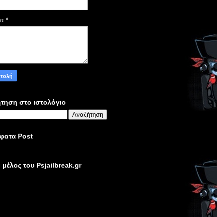
μα
*
τηση στο ιστολόγιο
φατα Post
ε μέλος του Psjailbreak.gr