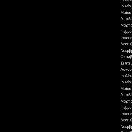
Ιουνίο
Μαΐου
Απριλί
Μαρτί
Φεβρο
Ιανουα
Δεκεμ
Νοεμβ
Οκτωβ
Σεπτε
Αυγού
Ιουλίο
Ιουνίο
Μαΐου
Απριλί
Μαρτί
Φεβρο
Ιανουα
Δεκεμ
Νοεμβ