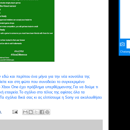
 εδώ και περίπου ένα μήνα για την νέα κονσόλα της
είτε και στη φώτο που συνοδεύει το συγκεκριμένο
 Xbox One έχει πρόβλημα υπερθέρμανσης.Για να δούμε τι
κή εταιρεία.Το σχόλιο στο τέλος της αφίσας όλα τα
Τα σχόλια δικά σας κι ας ελπίσουμε η Sony να ακολουθήσει
μ.