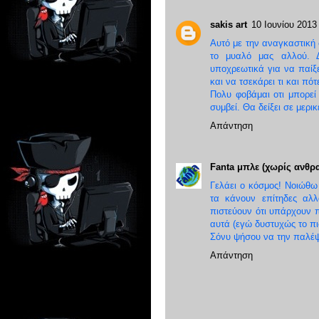
sakis art
10 Ιουνίου 2013 
Αυτό με την αναγκαστική
το μυαλό μας αλλού. 
υποχρεωτικά για να παίξε
και να τσεκάρει τι και πότ
Πολυ φοβάμαι οτι μπορεί
συμβεί. Θα δείξει σε μερικ
Απάντηση
Fanta μπλε (χωρίς ανθρα
Γελάει ο κόσμος! Νοιώθω 
τα κάνουν επίτηδες αλλ
πιστεύουν ότι υπάρχουν 
αυτά (εγώ δυστυχώς το πι
Σόνυ ψήσου να την παλέψ
Απάντηση