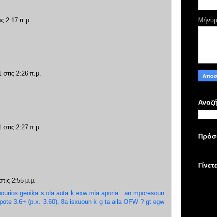
ις 2:17 π.μ.
Μήνυ
 στις 2:26 π.μ.
Αναζή
 στις 2:27 π.μ.
Πρόσ
Γίνετ
τις 2:55 μ.μ.
inourios genika s ola auta k exw mia aporia.. an mporesoun
ipote 3.6+ (p.x. 3.60), 8a isxuoun k g ta alla OFW ? gt egw