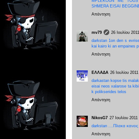
MPLEKOUN ME TOUS 
SHMERA EISAI BEGGINE
Απάντηση
mv79
26 Ιουλίου 2011
darkstan 1on den s evrise
kai kairo ki an empaines p
Απάντηση
ΕΛΛΑΔΑ
26 Ιουλίου 2011 
darkastan kopse tis malaki
eisai neos xalarose ta kib
k polikserides telos
Απάντηση
NikosG7
27 Ιουλίου 2011 
darkstan ....Πλακα κανεις 
Απάντηση