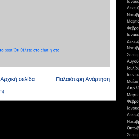
Ιανουα
Δεκεμ
Νοεμβ
Μαρτί
Φεβρο
Ιανουα
Δεκεμ
Νοεμβ
 post.Ότι θέλετε στο chat η στο
Σεπτε
Αυγού
Ιουλίο
Ιουνίο
Αρχική σελίδα
Παλαιότερη Ανάρτηση
Μαΐου
Απριλί
m)
Μαρτί
Φεβρο
Ιανουα
Δεκεμ
Νοεμβ
Οκτωβ
Σεπτε