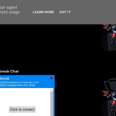
user-agent
erate usage
LEARN MORE
GOT IT
lbreak Chat