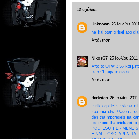
12 σχόλια:
Unknown
25 Ιουλίου 2011
nai kai otan girisei apo di
Απάντηση
NikosG7
25 Ιουλίου 2011 
Απο το OFW 3.56 και μετ
απο CF μην το ειδατε ! ...
Απάντηση
darkstan
26 Ιουλίου 2011 
e niko epidei se vlepw ot
sou mia cfw ??ade na se
den tha mporeseis na kan
oxi mono tha brickarei to
POU ESU PERIMENEIS
EINAI TOSO APLA TA 