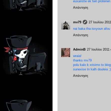
euxaristw ek twn proterwn
Απάντηση
mv79
27 Ιουλίου 2011
nai baka tha isxyoun afou t
Απάντηση
AdminB
27 Ιουλίου 2011 σ
wraia!
thanks mv79
polu kalo k xrisimo to blog
sunexise tn kalh douleia ;)
Απάντηση