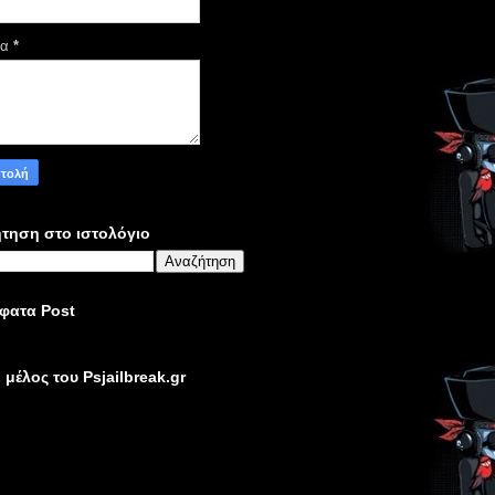
μα
*
τηση στο ιστολόγιο
φατα Post
ε μέλος του Psjailbreak.gr