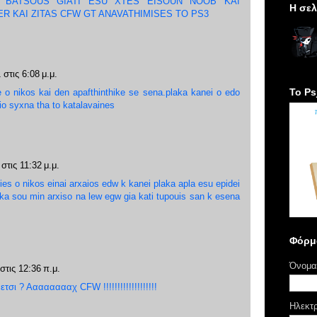
BATSOUS GIATI ESU XTES EISOUN NOOB KAI
H σελ
R KAI ZITAS CFW GT ANAVATHIMISES TO PS3
 στις 6:08 μ.μ.
Το Ps
 o nikos kai den apafthinthike se sena.plaka kanei o edo
io syxna tha to katalavaines
στις 11:32 μ.μ.
es o nikos einai arxaios edw k kanei plaka apla esu epidei
ika sou min arxiso na lew egw gia kati tupouis san k esena
Φόρμ
Όνομα
στις 12:36 π.μ.
ετσι ? Ααααααααχ CFW !!!!!!!!!!!!!!!!!!!
Ηλεκτ