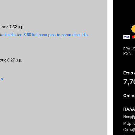
 στις 7:52 μ.μ.
a kleidia ton 3.60 kai pano pros to paron einai idia
ΓΡΑΨΤ
PSN
τις 8:27 μ.μ.
Επισ
 s
7,7
Onli
ΠΑΛΑ
Νοεμβ
Μαρτί
Οκτωβ