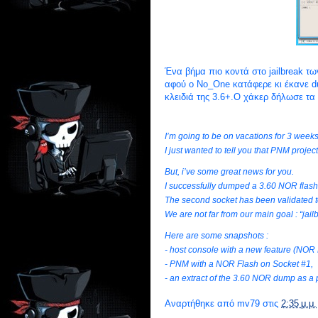
Ένα βήμα πιο κοντά στο jailbreak τ
αφού ο No_One κατάφερε κι έκανε d
κλειδιά της 3.6+.Ο χάκερ δήλωσε τ
I’m going to be on vacations for 3 weeks
I just wanted to tell you that PNM projec
But, i’ve some great news for you.
I successfully dumped a 3.60 NOR flash 
The
second
socket has been validated t
We are not far from our main goal : “jail
Here are some snapshots :
- host console with a new feature (NOR
- PNM with a NOR Flash on Socket #1,
- an extract of the 3.60 NOR dump as a 
Αναρτήθηκε από
mv79
στις
2:35 μ.μ.