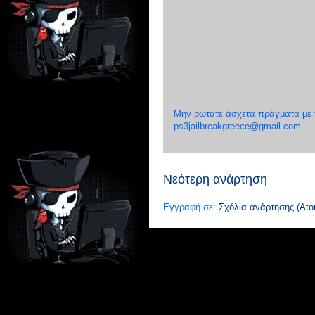
Μην ρωτάτε άσχετα πράγματα με το
ps3jailbreakgreece@gmail.com
Νεότερη ανάρτηση
Εγγραφή σε:
Σχόλια ανάρτησης (Ato