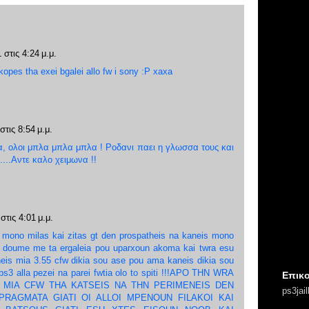
 στις 4:24 μ.μ.
akopes tha exei bgalei allo fw i sony :P xaxa
στις 8:54 μ.μ.
α, ολοι μπλα μπλα μπλα ! Ροδανι παει η γλωσσα τους και
.....Αντε καλο χειμωνα !!
στις 4:01 μ.μ.
i mono milas kai zitas gt den prospatheis na kaneis mono
 doume me ta ergaleia pou uparxoun akoma kai twra esu
eis mia 3.55 cfw dikia sou ase pou ama kaneis dikia sou
 ps3 alla pezei na parei fwtia olo to spiti !!!APO THN WRA
Επικο
 MIA CFW THA KATSEIS NA THN PERIMENEIS DEN
ps3jai
PRAGMATA GIATI OI ALLOI MPENOUN FILAKOI KAI