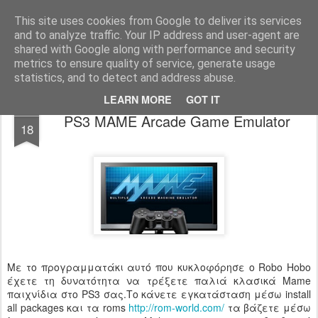
www.psjailbreak.gr
Καλωσήρθατε στο No1 site για τις κονσόλες Playstation στην Ελλάδα
This site uses cookies from Google to deliver its services
and to analyze traffic. Your IP address and user-agent are
Pages
shared with Google along with performance and security
metrics to ensure quality of service, generate usage
statistics, and to detect and address abuse.
LEARN MORE
GOT IT
JUN
PS3 MAME Arcade Game Emulator
18
Με το προγραμματάκι αυτό που κυκλοφόρησε ο Robo Hobo
έχετε τη δυνατότητα να τρέξετε παλιά κλασικά Mame
παιχνίδια στο PS3 σας.Το κάνετε εγκατάσταση μέσω install
all packages και τα roms
http://rom-world.com/
τα βάζετε μέσω