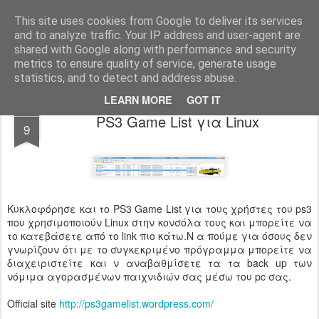
www.psjailbreak.gr
Καλωσήρθατε στο No1 site για τις κονσόλες Playstation στην Ελλάδα
This site uses cookies from Google to deliver its services
and to analyze traffic. Your IP address and user-agent are
Pages
shared with Google along with performance and security
metrics to ensure quality of service, generate usage
statistics, and to detect and address abuse.
LEARN MORE
GOT IT
MAY
PS3 Game List για Linux
9
Κυκλοφόρησε και το PS3 Game List για τους χρήστες του ps3
που χρησιμοποιούν Linux στην κονσόλα τους και μπορείτε να
το κατεβάσετε από το link πιο κάτω.Ν α πούμε για όσους δεν
γνωρίζουν ότι με το συγκεκριμένο πρόγραμμα μπορείτε να
διαχειριστείτε και ν αναβαθμίσετε τα τα back up των
νόμιμα αγορασμένων παιχνιδιών σας μέσω του pc σας.
Official site
http://ps3gamelist.wordpress.com/