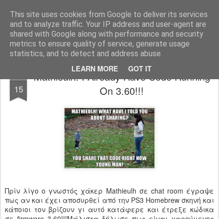
www.psjailbreak.gr
Καλωσήρθατε στο No1 site για τις κονσόλες Playstation στην Ελλάδα
This site uses cookies from Google to deliver its services
and to analyze traffic. Your IP address and user-agent are
Pages
shared with Google along with performance and security
metrics to ensure quality of service, generate usage
statistics, and to detect and address abuse.
LEARN MORE
GOT IT
Mathieulh: I Already Have Code Running
MAR
15
On 3.60!!!
Πρίν λίγο ο γνωστός χάκερ Mathieulh σε chat room έγραψε
πως αν και έχει αποσυρθεί από την PS3 Homebrew σκηνή και
κάποιοι τον βρίζουν γι αυτό κατάφερε και έτρεξε κώδικα
σε firmware 3.60!!!Μάλιστα δήλωσε πως είναι χαρούμενος