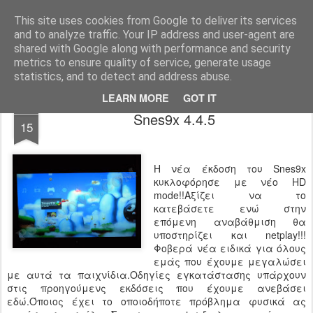
www.psjailbreak.gr
Καλωσήρθατε στο No1 site για τις κονσόλες Playstation στην Ελλάδα
This site uses cookies from Google to deliver its services
and to analyze traffic. Your IP address and user-agent are
Pages
shared with Google along with performance and security
metrics to ensure quality of service, generate usage
statistics, and to detect and address abuse.
LEARN MORE
GOT IT
FEB
Snes9x 4.4.5
15
H νέα έκδοση του Snes9x
κυκλοφόρησε με νέο ΗD
mode!!Αξίζει να το
κατεβάσετε ενώ στην
επόμενη αναβάθμιση θα
υποστηρίζει και netplay!!!
Φοβερά νέα ειδικά για όλους
εμάς που έχουμε μεγαλώσει
με αυτά τα παιχνίδια.Οδηγίες εγκατάστασης υπάρχουν
στις προηγούμενς εκδόσεις που έχουμε ανεβάσει
εδώ.Όποιος έχει το οποιοδήποτε πρόβλημα φυσικά ας