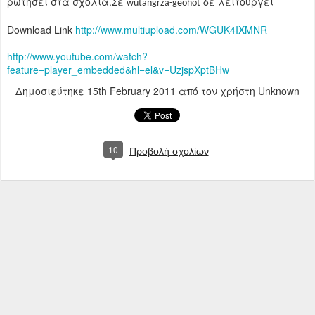
ρωτήσει στα σχόλια.Σε
δε λειτουργεί
wutangrza-geohot
Download Link
http://www.multiupload.com/WGUK4IXMNR
http://www.youtube.com/watch?
feature=player_embedded&hl=el&v=UzjspXptBHw
Δημοσιεύτηκε
15th February 2011
από τον χρήστη Unknown
10
Προβολή σχολίων