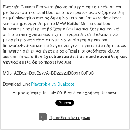
Ένα νέο Custom Firmware έκανε σήμερα την εμφάνιση του
με δυνατότητες Dual Boot από τον πρωτοεμφανιζόμενο στη
σκηνή playerpk ο οποίος δεν είναι custom firmware developer
και το δημιούργησε με το MFW Builder.Mε τα dual boot
firmware μπορείτε να βάζετε official να παίζετε κανονικά
online τα παιχνίδια που έχετε αγοράσει σε δισκάκι ενώ
μπορείτε ανα πάσα στιγμή να γυρίσετε σε custom
firmware.Φυσικά και πάλι για να γίνει εγκατάσταση τέτοιου
firmware πρέπει να έχετε 3.55 official η οποιοδήποτε άλλο
custom firmware.
Δεν έχει δοκιμαστεί σε nand κονσόλες και
γενικά εμείς δε το προτείνουμε
MD5: ABD324D83B277A4BD22229BC091C9F8C
Download Link
Playerpk 4.75 Dualboot
Δημοσιεύτηκε
1st July 2015
από τον χρήστη Unknown
0
Προσθέστε ένα σχόλιο