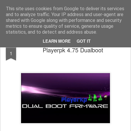
www.psjailbreak.gr
Καλωσήρθατε στο No1 site για τις κονσόλες Playstation στην Ελλάδα
This site uses cookies from Google to deliver its services
and to analyze traffic. Your IP address and user-agent are
Pages
shared with Google along with performance and security
metrics to ensure quality of service, generate usage
statistics, and to detect and address abuse.
LEARN MORE
GOT IT
JUL
Playerpk 4.75 Dualboot
1